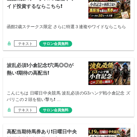
イド投資するならこちら❗️
函館2歳ステークス限定 さらに特選３連複やワイドならこちら
テキスト
サロン会員無料
波乱必須❗️小倉記念❗️穴馬◎◎が
熱い❗️期待の高配当❗️
こんにちは 日曜日中央競馬 波乱必須のG3ハンデ戦小倉記念 ズ
バリこの２頭を狙い撃ち❗️ …
テキスト
サロン会員無料
高配当期待馬券あり❗️日曜日中央