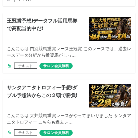
王冠賞予想❗️データフル活用馬券
で高配当的中だ❗️
こんにちは 門別競馬重賞レース王冠賞 このレースでは、過去レ
ースデータ分析から推奨馬がしっ…
テキスト
サロン会員無料
サンタアニタトロフィー予想❗️ダ
ブル予想法からこの２頭で勝負❗️
こんにちは 大井競馬重賞レースがやってまいりました サンタア
ニタトロフィー こちらも過去レ…
テキスト
サロン会員無料