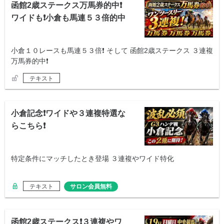
函館2歳ステークス万馬券的中❗️
ワイドも❗️小倉も馬連５３倍的中
❗️
小倉１０レースも馬連５３倍❗️ そして 函館2歳ステークス ３連複
万馬券的中❗️
テキスト
小倉記念❗️ワイドや３連複特選な
らこちら❗️
特定条件にマッチしたとき登場 ３連複やワイド特化
テキスト
サロン会員無料
函館2歳ステークス❗️３連複やワ