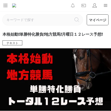
マイページ
本格始動❗単勝特化勝負❗地方競馬❗月曜日１２レース予想❗
テキスト