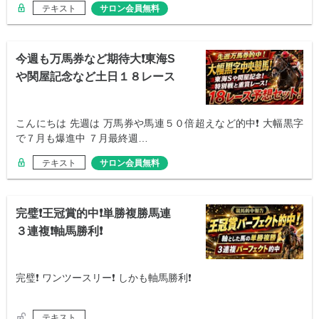
テキスト
サロン会員無料
今週も万馬券など期待大❗️東海S
や関屋記念など土日１８レース
予想❗️
こんにちは 先週は 万馬券や馬連５０倍超えなど的中❗️ 大幅黒字
で７月も爆進中 ７月最終週…
テキスト
サロン会員無料
完璧❗️王冠賞的中❗️単勝複勝馬連
３連複❗️軸馬勝利❗️
完璧❗️ ワンツースリー❗️ しかも軸馬勝利❗️
テキスト