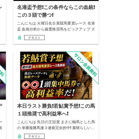
レ
名港盃予想❗️この条件ならこの血統❗️
この３頭で勝つ❗️
こんにちは 火曜日名古屋競馬重賞レース 名港
盃 血統分析から厳選推奨馬をピックアップ ズ
バ…
テキスト
デ
本日ラスト勝負❗️若鮎賞予想❗️この馬
１頭推奨で高利益率へ❗️
ー
こんにちは 先日の王冠賞 まさに軸馬とした馬
統
の 単勝複勝馬連３連複完全的中❗️ 素晴らしい…
テキスト