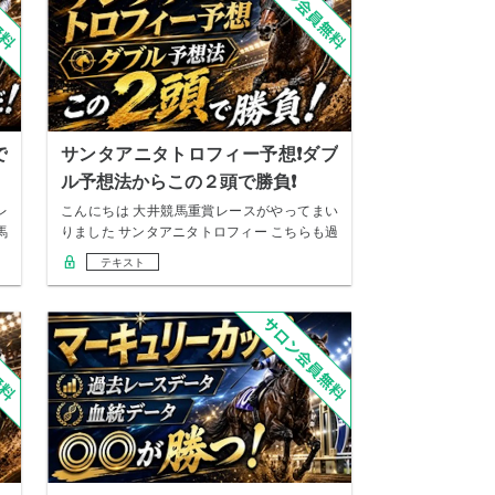
で
サンタアニタトロフィー予想❗️ダブ
ル予想法からこの２頭で勝負❗️
レ
こんにちは 大井競馬重賞レースがやってまい
馬
りました サンタアニタトロフィー こちらも過
去レ…
テキスト