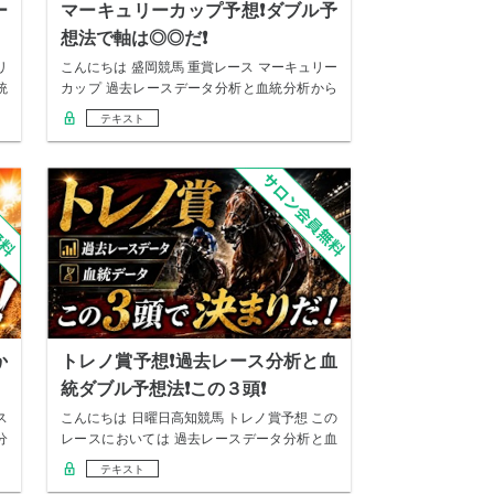
ー
マーキュリーカップ予想❗️ダブル予
想法で軸は◎◎だ❗️
リ
こんにちは 盛岡競馬 重賞レース マーキュリー
統
カップ 過去レースデータ分析と血統分析から
…
テキスト
か
トレノ賞予想❗️過去レース分析と血
統ダブル予想法❗️この３頭❗️
ス
こんにちは 日曜日高知競馬 トレノ賞予想 この
分
レースにおいては 過去レースデータ分析と血
統…
テキスト