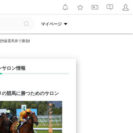
マイページ
️厳選馬券で勝負❗️
ンサロン情報
リの競馬に勝つためのサロン