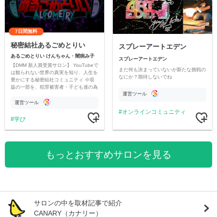
7日間無料
秘密結社あるごめとりい
スプレーアートエデン
あるごめとりい けんちゃん・闇病み子
スプレーアートエデン
【DMM 新人賞受賞サロン】 YouTubeで
まだ何も決まっていないが新たな挑戦の
は観られない世界の真実を知り、人生を
なにか？期待しないでね
豊かにする秘密結社コミュニティ ※収
益の一部を、犯罪被害者・子ども達の為
運営ツール
のチャリティーに寄付させていただきま
す
運営ツール
オンラインコミュニティ
学び
もっとおすすめサロンを見る
サロンの中を取材記事で紹介
CANARY（カナリー）