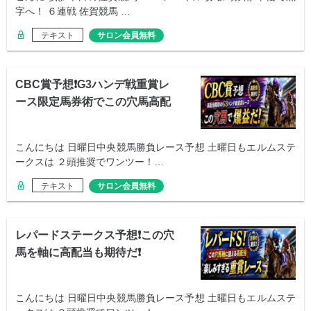
字へ！ ６連戦 佐賀競馬 …
テキスト
サロン会員無料
CBC賞予想❗️G3ハンデ戦重賞レ
ース限定馬券術でこの穴馬高配
当へ❗️
こんにちは 日曜日中央競馬勝負レース予想 土曜日もエルムステ
ークスは ２頭推奨でワンツー！…
テキスト
サロン会員無料
レパードステークス予想❗️この穴
馬を軸に高配当も期待だ❗️
こんにちは 日曜日中央競馬勝負レース予想 土曜日もエルムステ