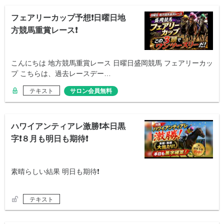
フェアリーカップ予想❗️日曜日地
方競馬重賞レース❗️
こんにちは 地方競馬重賞レース 日曜日盛岡競馬 フェアリーカッ
プ こちらは、過去レースデー…
テキスト
サロン会員無料
ハワイアンティアレ激勝❗️本日黒
字❗️８月も明日も期待❗️
素晴らしい結果 明日も期待❗️
テキスト