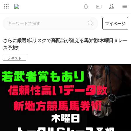
マイページ
さらに厳選❗️低リスクで高配当が狙える馬券術❗️木曜日６レー
ス予想❗️
テキスト