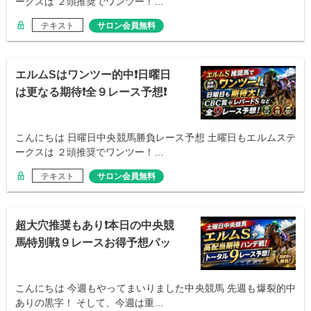
ークスは ２頭推奨でワンツー！…
テキスト
サロン会員無料
エルムSはワンツー的中❗️日曜日
は更なる期待❗️全９レース予想❗️
こんにちは 日曜日中央競馬勝負レース予想 土曜日もエルムステ
ークスは ２頭推奨でワンツー！…
テキスト
サロン会員無料
超大穴推奨もあり❗️本日の中央競
馬特別戦９レースお得予想パッ
ク❗️
こんにちは 今週もやってまいりました中央競馬 先週も爆裂的中
ありの黒字！ そして、今週は重…