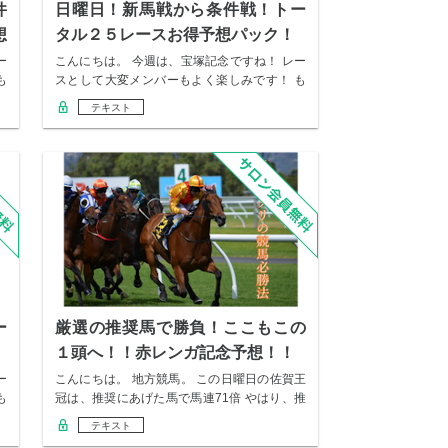
件
日曜日！新馬戦から条件戦！トー
想
タル２５レースお得予想パック！
ー
こんにちは。 今週は、宝塚記念ですね！ レー
も
スとして大変メンバーもよく楽しみです！ も
ちろ…
テキスト
ー
厳選の推奨馬で勝負！ここもこの
１頭へ！！赤レンガ記念予想！！
ー
こんにちは。 地方競馬。 この日曜日の佐賀王
も
冠は、推奨にあげた馬で馬連71倍 やはり、推
奨…
テキスト