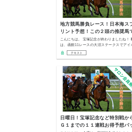
地方競馬勝負レース！日本海ス
リント予想！この２頭の推奨馬
戦う！
こんにちは。 宝塚記念が終わりましたね！ 
は、函館11レースの大沼ステークスでアイ
ライ…
テキスト
日曜日！宝塚記念など特別戦か
Ｇ１までの１１連戦お得予想パ