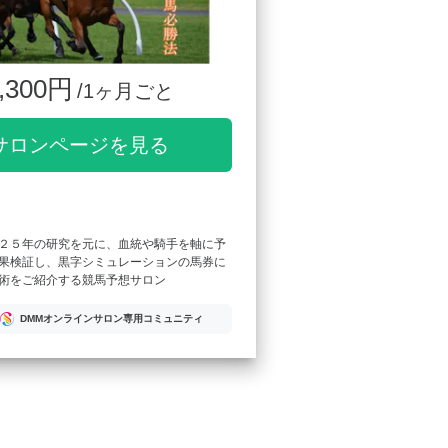
,300円
/1ヶ月ごと
サロンページを見る
２５年の研究を元に、血統や騎手を軸に予
果検証し、黒字シミュレーションの馬券に
術をご紹介する競馬予想サロン
DMMオンラインサロン専用コミュニティ