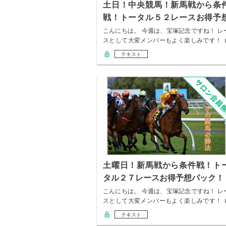
土日！中央競馬！新馬戦から条
戦！トータル５２レースお得予
パック！
こんにちは。 今週は、宝塚記念ですね！ レ
スとして大変メンバーもよく楽しみです！ 
ちろ…
テキスト
土曜日！新馬戦から条件戦！ト
タル２７レースお得予想パック！
こんにちは。 今週は、宝塚記念ですね！ レ
スとして大変メンバーもよく楽しみです！ 
ちろ…
テキスト