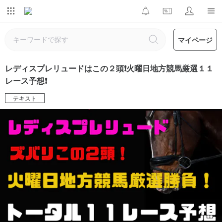
マイページ
レディスプレリュードはこの２頭❗️火曜日地方競馬厳選１１
レース予想❗️
テキスト