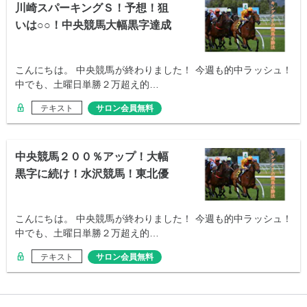
川崎スパーキングＳ！予想！狙
いは○○！中央競馬大幅黒字達成
に続け！
こんにちは。 中央競馬が終わりました！ 今週も的中ラッシュ！
中でも、土曜日単勝２万超え的…
テキスト
サロン会員無料
中央競馬２００％アップ！大幅
黒字に続け！水沢競馬！東北優
駿！
こんにちは。 中央競馬が終わりました！ 今週も的中ラッシュ！
中でも、土曜日単勝２万超え的…
テキスト
サロン会員無料