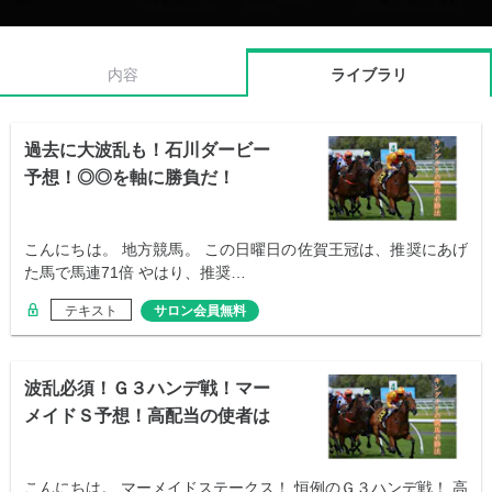
内容
ライブラリ
過去に大波乱も！石川ダービー
予想！◎◎を軸に勝負だ！
こんにちは。 地方競馬。 この日曜日の佐賀王冠は、推奨にあげ
た馬で馬連71倍 やはり、推奨…
テキスト
サロン会員無料
波乱必須！Ｇ３ハンデ戦！マー
メイドＳ予想！高配当の使者は
この馬だ！
こんにちは。 マーメイドステークス！ 恒例のＧ３ハンデ戦！ 高