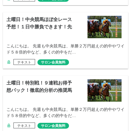
土曜日！中央競馬ほぼ全レース
予想！１日中勝負できます！先
週も黒字達成！
こんにちは。 先週も中央競馬は、単勝２万円超えの的中やワイ
ド５８倍的中など、多くの的中をだ…
テキスト
サロン会員無料
土曜日！特別戦！９連戦お得予
想パック！徹底的分析の推奨馬
で勝つ！
こんにちは。 先週も中央競馬は、単勝２万円超えの的中やワイ
ド５８倍的中など、多くの的中をだ…
テキスト
サロン会員無料