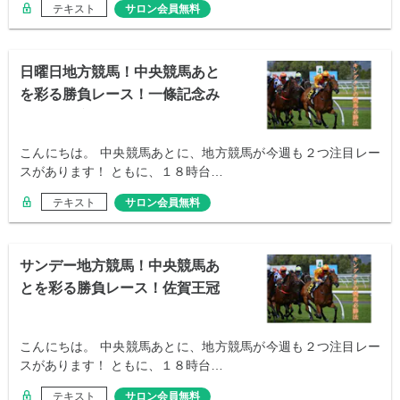
テキスト
サロン会員無料
日曜日地方競馬！中央競馬あと
を彩る勝負レース！一條記念み
ちのく大章典！
こんにちは。 中央競馬あとに、地方競馬が今週も２つ注目レー
スがあります！ ともに、１８時台…
テキスト
サロン会員無料
サンデー地方競馬！中央競馬あ
とを彩る勝負レース！佐賀王冠
賞！
こんにちは。 中央競馬あとに、地方競馬が今週も２つ注目レー
スがあります！ ともに、１８時台…
テキスト
サロン会員無料