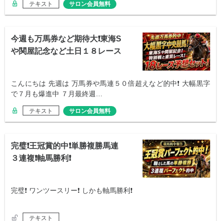
テキスト
サロン会員無料
今週も万馬券など期待大❗️東海S
や関屋記念など土日１８レース
予想❗️
こんにちは 先週は 万馬券や馬連５０倍超えなど的中❗️ 大幅黒字
で７月も爆進中 ７月最終週…
テキスト
サロン会員無料
完璧❗️王冠賞的中❗️単勝複勝馬連
３連複❗️軸馬勝利❗️
完璧❗️ ワンツースリー❗️ しかも軸馬勝利❗️
テキスト