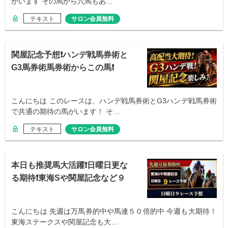
がいます その馬から穴馬もあ…
テキスト
サロン会員無料
関屋記念予想❗️ハンデ戦馬券術と
G3馬券術馬券術からこの馬❗️
こんにちは このレースは、ハンデ戦馬券術とG3ハンデ戦馬券術
で共通の期待の馬がいます！ そ…
テキスト
サロン会員無料
本日も推奨馬大活躍❗️日曜日更な
る期待❗️東海Sや関屋記念など９
レース❗️
こんにちは 先週は万馬券的中や馬連５０倍的中 今週も大期待！
東海ステークスや関屋記念も大…