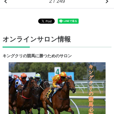
2 / 249
オンラインサロン情報
キングクリの競馬に勝つためのサロン