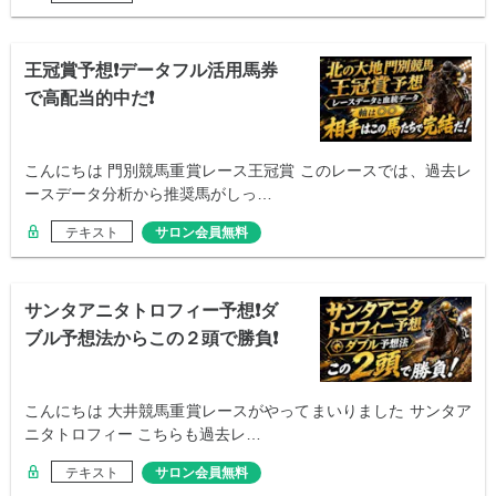
王冠賞予想❗️データフル活用馬券
で高配当的中だ❗️
こんにちは 門別競馬重賞レース王冠賞 このレースでは、過去レ
ースデータ分析から推奨馬がしっ…
テキスト
サロン会員無料
サンタアニタトロフィー予想❗️ダ
ブル予想法からこの２頭で勝負❗️
こんにちは 大井競馬重賞レースがやってまいりました サンタア
ニタトロフィー こちらも過去レ…
テキスト
サロン会員無料