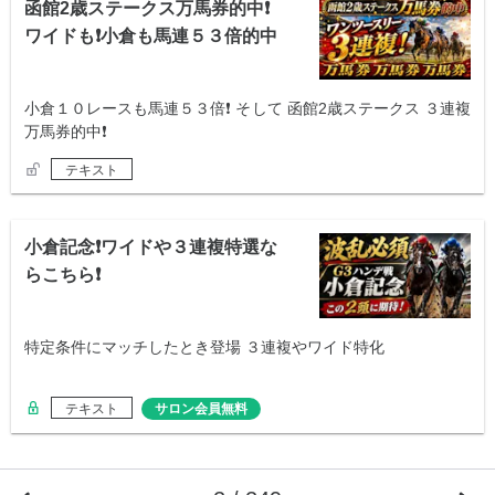
函館2歳ステークス万馬券的中❗️
ワイドも❗️小倉も馬連５３倍的中
❗️
小倉１０レースも馬連５３倍❗️ そして 函館2歳ステークス ３連複
万馬券的中❗️
テキスト
小倉記念❗️ワイドや３連複特選な
らこちら❗️
特定条件にマッチしたとき登場 ３連複やワイド特化
テキスト
サロン会員無料