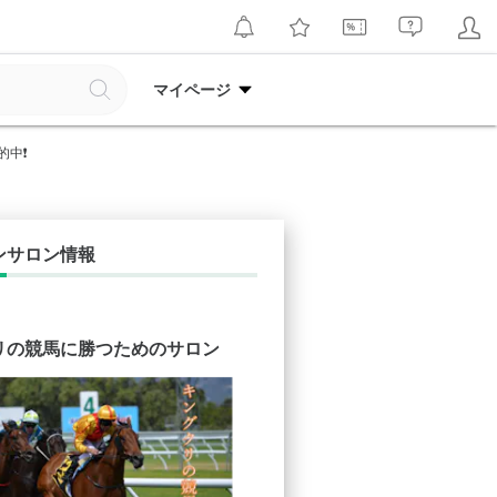
マイページ
中❗️
ンサロン情報
リの競馬に勝つためのサロン