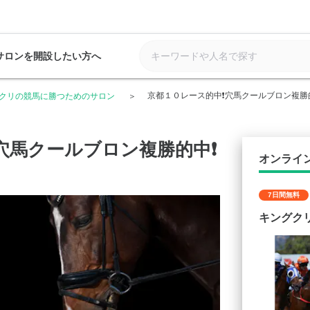
サロンを開設したい方へ
京都１０レース的中❗️穴馬クールブロン複勝的
クリの競馬に勝つためのサロン
穴馬クールブロン複勝的中❗️
オンライ
7日間無料
キングク