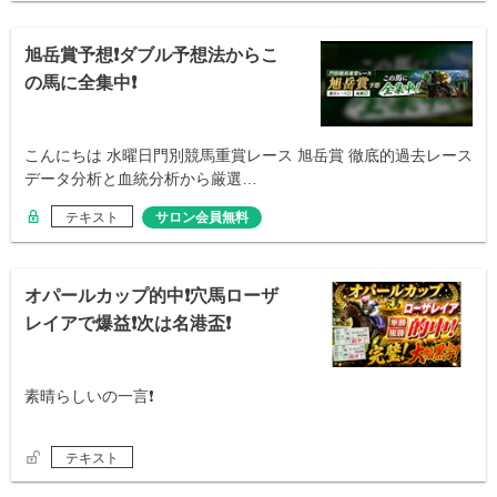
旭岳賞予想❗️ダブル予想法からこ
の馬に全集中❗️
こんにちは 水曜日門別競馬重賞レース 旭岳賞 徹底的過去レース
データ分析と血統分析から厳選…
テキスト
サロン会員無料
オパールカップ的中❗️穴馬ローザ
レイアで爆益❗️次は名港盃❗️
素晴らしいの一言❗️
テキスト