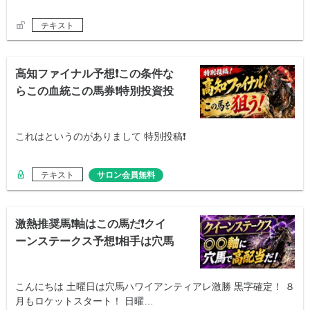
テキスト
高知ファイナル予想❗️この条件な
らこの血統この馬券❗️特別投資投
稿❗️
これはというのがありまして 特別投稿❗️
テキスト
サロン会員無料
激熱推奨馬❗️軸はこの馬だ❗️クイ
ーンステークス予想❗️相手は穴馬
❗️
こんにちは 土曜日は穴馬ハワイアンティアレ激勝 黒字確定！ ８
月もロケットスタート！ 日曜…