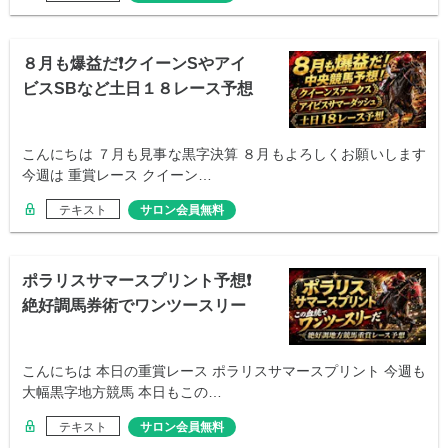
８月も爆益だ❗️クイーンSやアイ
ビスSBなど土日１８レース予想
パック❗️
こんにちは ７月も見事な黒字決算 ８月もよろしくお願いします
今週は 重賞レース クイーン…
テキスト
サロン会員無料
ポラリスサマースプリント予想❗️
絶好調馬券術でワンツースリー
だ❗️
こんにちは 本日の重賞レース ポラリスサマースプリント 今週も
大幅黒字地方競馬 本日もこの…
テキスト
サロン会員無料