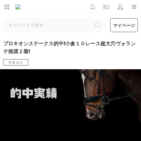
マイページ
プロキオンステークス的中❗️小倉１０レース超大穴ヴォラン
テ推奨２着❗️
テキスト