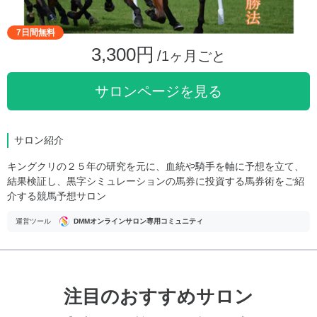
7日間無料
3,300円
/1ヶ月ごと
サロンページを見る
サロン紹介
キングクリの２５年の研究を元に、血統や騎手を軸に予想を立て、
結果検証し、黒字シミュレーションの馬券に投資する馬券術をご紹
介する競馬予想サロン
運営ツール
DMMオンラインサロン専用コミュニティ
注目のおすすめサロン