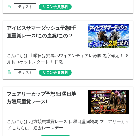
テキスト
サロン会員無料
アイビスサマーダッシュ予想❗️千
直重賞レース❗️この血統❗️この２
頭❗️
こんにちは 土曜日は穴馬ハワイアンティアレ激勝 黒字確定！ ８
月もロケットスタート！ 日曜…
テキスト
サロン会員無料
フェアリーカップ予想❗️日曜日地
方競馬重賞レース❗️
こんにちは 地方競馬重賞レース 日曜日盛岡競馬 フェアリーカッ
プ こちらは、過去レースデー…