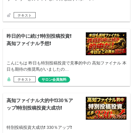
テキスト
昨日的中に続け❗️特別投稿投資❗️
高知ファイナル予想❗️
こんにちは 昨日も特別投稿投資で見事的中の 高知ファイナル 本
日も期待の推奨馬がいましたの…
テキスト
サロン会員無料
高知ファイナル大的中❗️330％ア
ップ❗️特別投稿投資大成功❗️
特別投稿投資大成功❗️ 330％アップ❗️