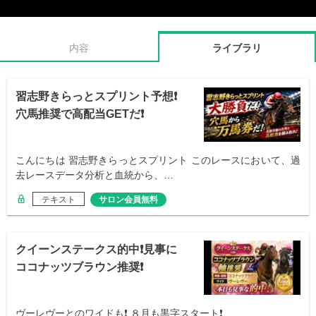
内容
ライブラリ
習志野きらっとスプリント予想❗️
穴馬推奨で高配当GETだ❗️
こんにちは 習志野きらっとスプリント このレースにおいて、過
去レースデータ分析と血統から、…
テキスト
サロン会員無料
クイーンステークス的中❗️見事に
ココナッツブラウン推奨❗️
ヴーレヴーとのワイドも❗️ ８月も黒字スタート❗️