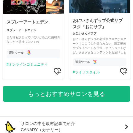
おにいさんずラブ公式サブ
スプレーアートエデン
スク『おにサブ』
スプレーアートエデン
おにいさんずラブ
まだ何も決まっていないが新たな挑戦の
おにいさんずラブの公式サブスクがスタ
なにか？期待しないでね
ート！ここでしか見られない、限定動画
やプライベートな日常、オフショットな
ど、さまざまなコンテンツをお届けしま
運営ツール
す。
運営ツール
オンラインコミュニティ
ライフスタイル
もっとおすすめサロンを見る
サロンの中を取材記事で紹介
CANARY（カナリー）