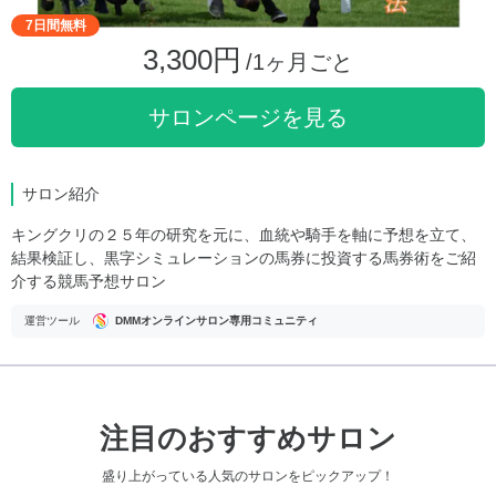
7日間無料
3,300円
/1ヶ月ごと
サロンページを見る
サロン紹介
キングクリの２５年の研究を元に、血統や騎手を軸に予想を立て、
結果検証し、黒字シミュレーションの馬券に投資する馬券術をご紹
介する競馬予想サロン
運営ツール
DMMオンラインサロン専用コミュニティ
注目のおすすめサロン
盛り上がっている人気のサロンをピックアップ！