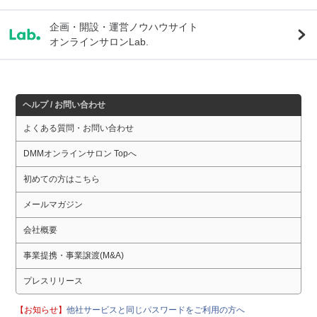
企画・開設・運営ノウハウサイト
オンラインサロンLab.
ヘルプ / お問い合わせ
よくある質問・お問い合わせ
DMMオンラインサロン Topへ
初めての方はこちら
メールマガジン
会社概要
事業提携・事業譲渡(M&A)
プレスリリース
【お知らせ】
他社サービスと同じパスワードをご利用の方へ