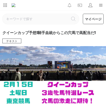
マイページ
クイーンカップ予想❗️騎手血統からこの穴馬で高配当だ❗️
テキスト