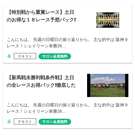
【特別戦から重賞レース】土日
のお得な１８レース予想パック❗
こんにちは。 先週の日曜日の振り返りから。 主な的中は 阪神９
レース！シェイリーン単勝26…
テキスト
サロン会員無料
【新馬戦未勝利戦条件戦】土日
の全レースお得パック❗徹底した
単勝特化❗
こんにちは。 先週の日曜日の振り返りから。 主な的中は 阪神９
レース！シェイリーン単勝26…
テキスト
サロン会員無料