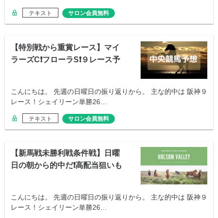
テキスト
サロン会員無料
【特別戦から重賞レース】マイ
ラーズC❗フローラS❗９レース予
想パック❗
こんにちは。 先週の日曜日の振り返りから。 主な的中は 阪神９
レース！シェイリーン単勝26…
テキスト
サロン会員無料
【新馬戦未勝利戦条件戦】日曜
日の朝から的中だ❗高配当狙いも
あり❗
こんにちは。 先週の日曜日の振り返りから。 主な的中は 阪神９
レース！シェイリーン単勝26…