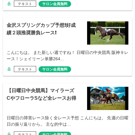
テキスト
サロン会員無料
金沢スプリングカップ予想❗好成
績２頭推奨勝負レース❗
こんにちは。 また新しい週ですね！ 日曜日の中央競馬 阪神９レ
ース！シェイリーン単勝264…
テキスト
サロン会員無料
【日曜日中央競馬】マイラーズ
CやフローラSなど全レースお得
パック❗
日曜日の障害レース除く全レース予想 こんにちは。 先週の日曜
日の振り返りから。 主な的中は…
テキスト
サロン会員無料