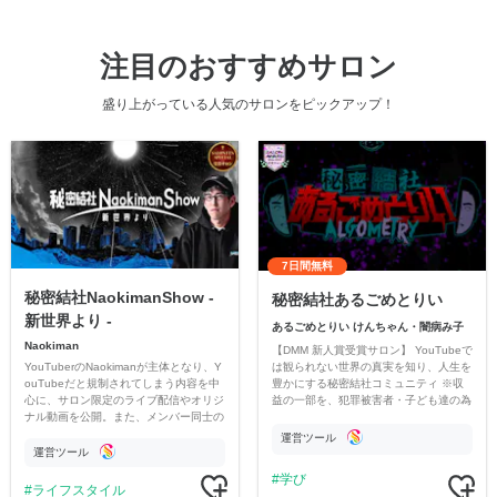
注目のおすすめサロン
盛り上がっている人気のサロンをピックアップ！
7日間無料
秘密結社NaokimanShow -
秘密結社あるごめとりい
新世界より -
あるごめとりい けんちゃん・闇病み子
Naokiman
【DMM 新人賞受賞サロン】 YouTubeで
YouTuberのNaokimanが主体となり、Y
は観られない世界の真実を知り、人生を
ouTubeだと規制されてしまう内容を中
豊かにする秘密結社コミュニティ ※収
心に、サロン限定のライブ配信やオリジ
益の一部を、犯罪被害者・子ども達の為
ナル動画を公開。また、メンバー同士の
のチャリティーに寄付させていただきま
情報交換や交流の場としても楽しんでい
す
運営ツール
ただいています。
運営ツール
学び
ライフスタイル