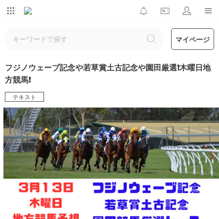
マイページ
フジノウェーブ記念や若草賞土古記念や園田厳選❗️木曜日地
方競馬❗️
テキスト