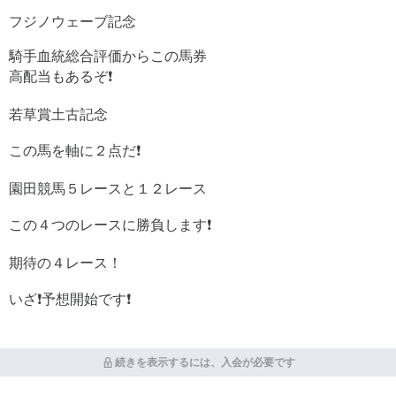
フジノウェーブ記念
騎手血統総合評価からこの馬券
高配当もあるぞ❗️
若草賞土古記念
この馬を軸に２点だ❗️
園田競馬５レースと１２レース
この４つのレースに勝負します❗️
期待の４レース！
いざ❗️予想開始です❗️
続きを表示するには、入会が必要です