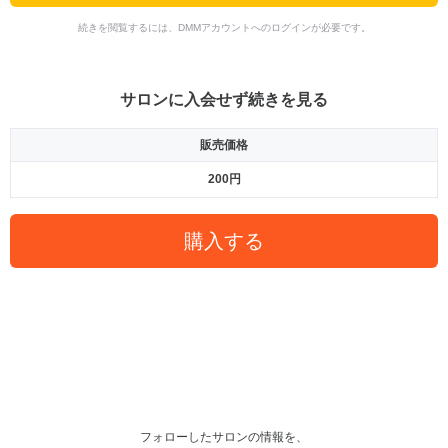
続きを閲覧するには、DMMアカウントへのログインが必要です。
サロンに入会せず続きを見る
販売価格
200円
購入する
フォローしたサロンの情報を、