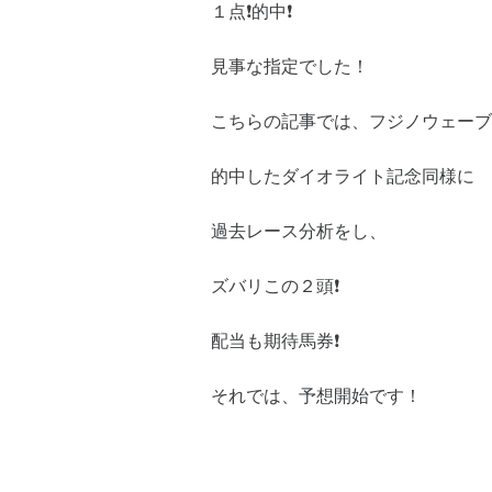
１点❗️的中❗️
見事な指定でした！
こちらの記事では、フジノウェーブ
的中したダイオライト記念同様に
過去レース分析をし、
ズバリこの２頭❗️
配当も期待馬券❗️
それでは、予想開始です！