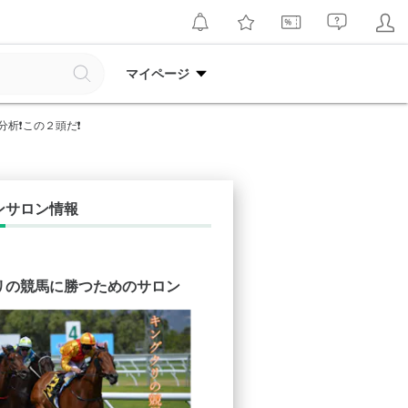
マイページ
❗️この２頭だ❗️
ンサロン情報
リの競馬に勝つためのサロン