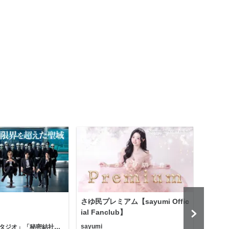
さゆ民プレミアム【sayumi Offic
公益
ial Fanclub】
sayumi
「コヤッキースタジオ」「秘密結社コヤミナティ」
公益