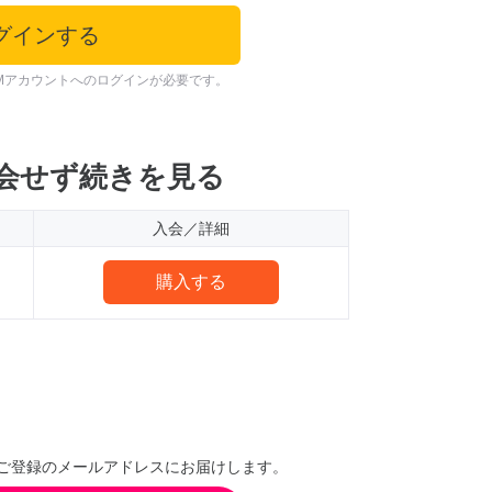
グインする
Mアカウントへのログインが必要です。
会せず続きを見る
入会／詳細
購入する
ご登録のメールアドレスにお届けします。