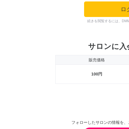
ロ
続きを閲覧するには、DM
サロンに入
販売価格
100円
フォローしたサロンの情報を、