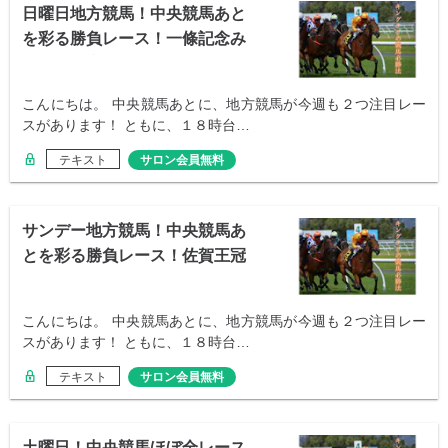
日曜日地方競馬！中央競馬あと
を彩る勝負レース！一條記念み
ちのく大章典！
こんにちは。 中央競馬あとに、地方競馬が今週も２つ注目レー
スがあります！ ともに、１８時台…
テキスト
サロン会員無料
サンデー地方競馬！中央競馬あ
とを彩る勝負レース！佐賀王冠
賞！
こんにちは。 中央競馬あとに、地方競馬が今週も２つ注目レー
スがあります！ ともに、１８時台…
テキスト
サロン会員無料
土曜日！中央競馬ほぼ全レース