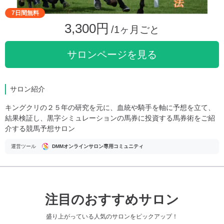
7日間無料
3,300円
/1ヶ月ごと
サロンページを見る
サロン紹介
キングクリの２５年の研究を元に、血統や騎手を軸に予想を立て、
結果検証し、黒字シミュレーションの馬券に投資する馬券術をご紹
介する競馬予想サロン
運営ツール
DMMオンラインサロン専用コミュニティ
注目のおすすめサロン
盛り上がっている人気のサロンをピックアップ！