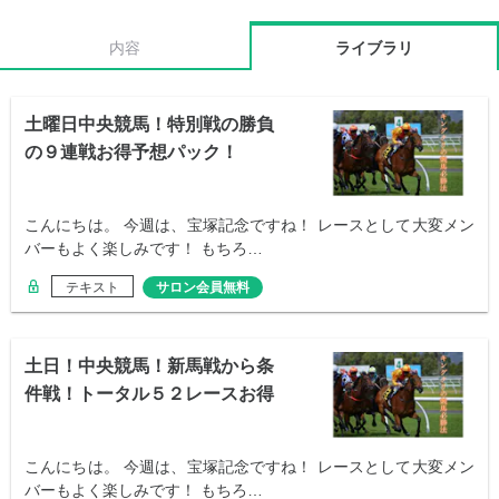
内容
ライブラリ
土曜日中央競馬！特別戦の勝負
の９連戦お得予想パック！
こんにちは。 今週は、宝塚記念ですね！ レースとして大変メン
バーもよく楽しみです！ もちろ…
テキスト
サロン会員無料
土日！中央競馬！新馬戦から条
件戦！トータル５２レースお得
予想パック！
こんにちは。 今週は、宝塚記念ですね！ レースとして大変メン
バーもよく楽しみです！ もちろ…