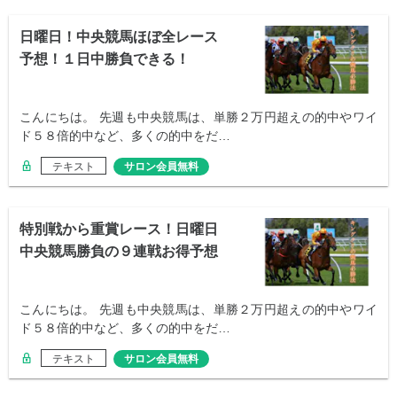
日曜日！中央競馬ほぼ全レース
予想！１日中勝負できる！
こんにちは。 先週も中央競馬は、単勝２万円超えの的中やワイ
ド５８倍的中など、多くの的中をだ…
テキスト
サロン会員無料
特別戦から重賞レース！日曜日
中央競馬勝負の９連戦お得予想
パック！
こんにちは。 先週も中央競馬は、単勝２万円超えの的中やワイ
ド５８倍的中など、多くの的中をだ…
テキスト
サロン会員無料