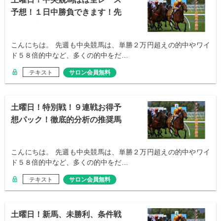
予想！１日中勝負できます！先
週も黒字達成！
こんにちは。 先週も中央競馬は、単勝２万円超えの的中やワイ
ド５８倍的中など、多くの的中をだ…
テキスト
サロン会員無料
土曜日！特別戦！９連戦お得予
想パック！徹底的分析の推奨馬
で勝つ！
こんにちは。 先週も中央競馬は、単勝２万円超えの的中やワイ
ド５８倍的中など、多くの的中をだ…
テキスト
サロン会員無料
土曜日！新馬、未勝利、条件戦