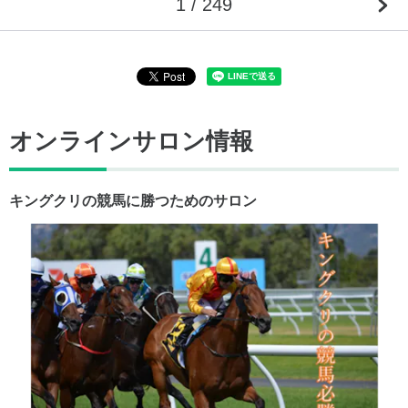
1 / 249
オンラインサロン情報
キングクリの競馬に勝つためのサロン