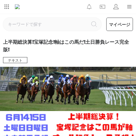
マイページ
上半期総決算❗️宝塚記念❗️軸はこの馬だ❗️土日勝負レース完全
版❗️
テキスト