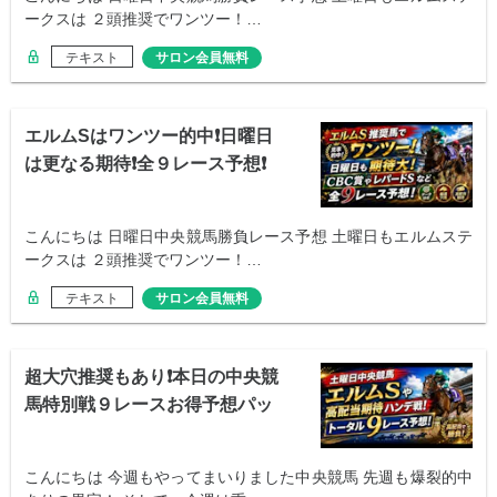
ークスは ２頭推奨でワンツー！…
テキスト
サロン会員無料
エルムSはワンツー的中❗️日曜日
は更なる期待❗️全９レース予想❗️
こんにちは 日曜日中央競馬勝負レース予想 土曜日もエルムステ
ークスは ２頭推奨でワンツー！…
テキスト
サロン会員無料
超大穴推奨もあり❗️本日の中央競
馬特別戦９レースお得予想パッ
ク❗️
こんにちは 今週もやってまいりました中央競馬 先週も爆裂的中