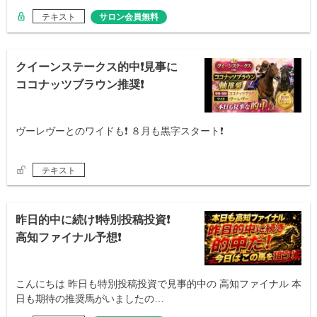
テキスト
サロン会員無料
クイーンステークス的中❗️見事に
ココナッツブラウン推奨❗️
ヴーレヴーとのワイドも❗️ ８月も黒字スタート❗️
テキスト
昨日的中に続け❗️特別投稿投資❗️
高知ファイナル予想❗️
こんにちは 昨日も特別投稿投資で見事的中の 高知ファイナル 本
日も期待の推奨馬がいましたの…