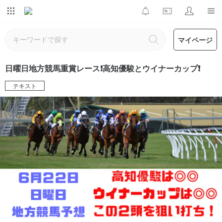
マイページ
日曜日地方競馬重賞レース❗️高知優駿とウイナーカップ❗️
テキスト