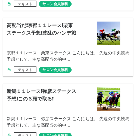
テキスト
サロン会員無料
高配当だ❗京都１１レース❗栗東
ステークス予想❗波乱のハンデ戦
❗
京都１１レース 栗東ステークス こんにちは。 先週の中央競馬
予想として、主な高配当の的中…
テキスト
サロン会員無料
新潟１１レース❗弥彦ステークス
予想❗この３頭で取る❗
新潟１１レース 弥彦ステークス こんにちは。 先週の中央競馬
予想として、主な高配当の的中…
テキスト
サロン会員無料