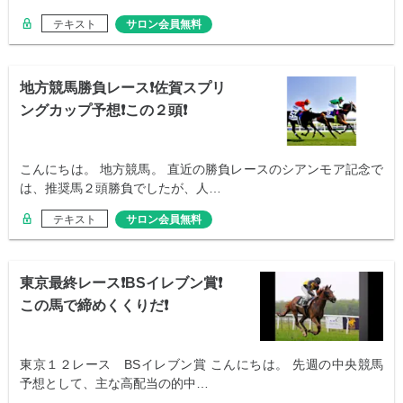
テキスト
サロン会員無料
地方競馬勝負レース❗佐賀スプリ
ングカップ予想❗この２頭❗
こんにちは。 地方競馬。 直近の勝負レースのシアンモア記念で
は、推奨馬２頭勝負でしたが、人…
テキスト
サロン会員無料
東京最終レース❗BSイレブン賞❗
この馬で締めくくりだ❗
東京１２レース BSイレブン賞 こんにちは。 先週の中央競馬
予想として、主な高配当の的中…