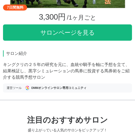
7日間無料
3,300円
/1ヶ月ごと
サロンページを見る
サロン紹介
キングクリの２５年の研究を元に、血統や騎手を軸に予想を立て、
結果検証し、黒字シミュレーションの馬券に投資する馬券術をご紹
介する競馬予想サロン
運営ツール
DMMオンラインサロン専用コミュニティ
注目のおすすめサロン
盛り上がっている人気のサロンをピックアップ！