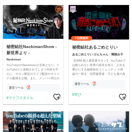
7日間無料
秘密結社NaokimanShow -
秘密結社あるごめとりい
新世界より -
あるごめとりい けんちゃん・闇病み子
Naokiman
【DMM 新人賞受賞サロン】 YouTubeで
YouTuberのNaokimanが主体となり、Y
は観られない世界の真実を知り、人生を
ouTubeだと規制されてしまう内容を中
豊かにする秘密結社コミュニティ ※収
心に、サロン限定のライブ配信やオリジ
益の一部を、犯罪被害者・子ども達の為
ナル動画を公開。また、メンバー同士の
のチャリティーに寄付させていただきま
情報交換や交流の場としても楽しんでい
す
運営ツール
ただいています。
運営ツール
学び
ライフスタイル