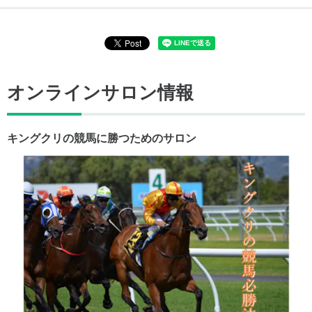
オンラインサロン情報
キングクリの競馬に勝つためのサロン