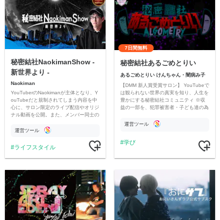
7日間無料
秘密結社NaokimanShow -
秘密結社あるごめとりい
新世界より -
あるごめとりい けんちゃん・闇病み子
Naokiman
【DMM 新人賞受賞サロン】 YouTubeで
YouTuberのNaokimanが主体となり、Y
は観られない世界の真実を知り、人生を
ouTubeだと規制されてしまう内容を中
豊かにする秘密結社コミュニティ ※収
心に、サロン限定のライブ配信やオリジ
益の一部を、犯罪被害者・子ども達の為
ナル動画を公開。また、メンバー同士の
のチャリティーに寄付させていただきま
情報交換や交流の場としても楽しんでい
す
運営ツール
ただいています。
運営ツール
学び
ライフスタイル