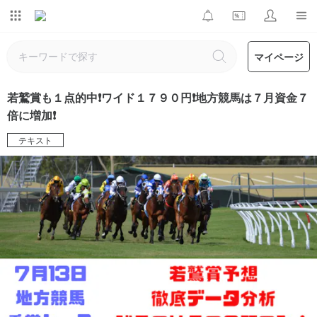
マイページ
若鷲賞も１点的中❗️ワイド１７９０円❗️地方競馬は７月資金７
倍に増加❗️
テキスト