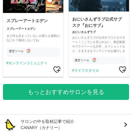
おにいさんずラブ公式サブ
スプレーアートエデン
スク『おにサブ』
スプレーアートエデン
おにいさんずラブ
まだ何も決まっていないが新たな挑戦の
おにいさんずラブの公式サブスクがスタ
なにか？期待しないでね
ート！ここでしか見られない、限定動画
やプライベートな日常、オフショットな
ど、さまざまなコンテンツをお届けしま
運営ツール
す。
運営ツール
オンラインコミュニティ
ライフスタイル
もっとおすすめサロンを見る
サロンの中を取材記事で紹介
CANARY（カナリー）