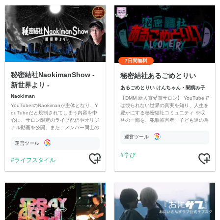
7日間無料
秘密結社NaokimanShow -
秘密結社あるごめとりい
新世界より -
あるごめとりい けんちゃん・闇病み子
Naokiman
【DMM 新人賞受賞サロン】 YouTubeで
YouTuberのNaokimanが主体となり、Y
は観られない世界の真実を知り、人生を
ouTubeだと規制されてしまう内容を中
豊かにする秘密結社コミュニティ ※収
心に、サロン限定のライブ配信やオリジ
益の一部を、犯罪被害者・子ども達の為
ナル動画を公開。また、メンバー同士の
のチャリティーに寄付させていただきま
情報交換や交流の場としても楽しんでい
す
運営ツール
ただいています。
運営ツール
学び
ライフスタイル