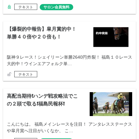
テキスト
サロン会員無料
【爆裂的中報告】皐月賞的中！
単勝４０倍や２０倍も！
阪神９レース！シェイリーン単勝2640円炸裂！ 福島１０レース
大的中！ウインエアフォルク単…
テキスト
高配当期待❗ハンデ戦攻略法でこ
の２頭で取る❗福島民報杯❗
こんにちは。 福島メインレースを注目！ アンタレスステークス
や皐月賞へ注目がいくなか、 こ…