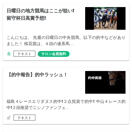
日曜日の地方競馬はここが狙い❗
留守杯日高賞予想❗
こんにちは。 先週の日曜日の中央競馬、以下の的中などがあり
ました！ 桜花賞は、４頭の連系馬…
テキスト
サロン会員無料
【的中報告】的中ラッシュ！
福島４レースエリダヌス的中❗２点投資で的中❗ 中山４レース的
中❗２頭推奨でニシノファンフェ…
テキスト