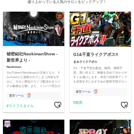
盛り上がっている人気のサロンをピックアップ！
秘密結社NaokimanShow -
G1&千直ライクアボス‼️
新世界より -
きみライクアボス
Naokiman
G1・千直予想を配信。軸馬、展開予
YouTuberのNaokimanが主体となり、Y
想、買い目まで、根拠を含めて分かりや
ouTubeだと規制されてしまう内容を中
すくお届けします。本気で回収率アップ
心に、サロン限定のライブ配信やオリジ
を目指す方におすすめの競馬予想サロン
ナル動画を公開。また、メンバー同士の
です。
情報交換や交流の場としても楽しんでい
運営ツール
ただいています。
運営ツール
競馬
ライフスタイル