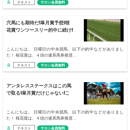
テキスト
サロン会員無料
穴馬にも期待だ❗皐月賞予想❗桜
花賞ワンツースリー的中に続け❗
こんにちは。 日曜日の中央競馬、以下の的中などがありまし
た！ 桜花賞は、４頭の連系馬券推奨…
テキスト
サロン会員無料
アンタレスステークスはこの馬
で取る❗皐月賞だけじゃない❗こ
こも注目だ❗
こんにちは。 日曜日の中央競馬、以下の的中などがありまし
た！ 桜花賞は、４頭の連系馬券推奨…
テキスト
サロン会員無料