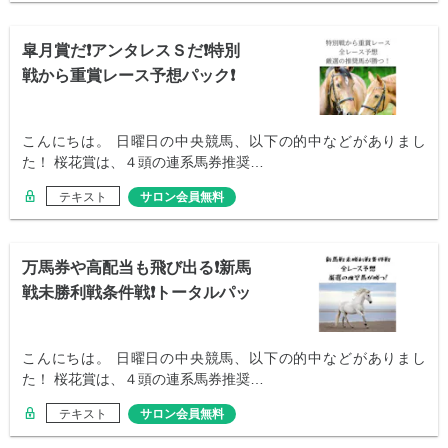
皐月賞だ❗アンタレスＳだ❗特別
戦から重賞レース予想パック❗
こんにちは。 日曜日の中央競馬、以下の的中などがありまし
た！ 桜花賞は、４頭の連系馬券推奨…
テキスト
サロン会員無料
万馬券や高配当も飛び出る❗新馬
戦未勝利戦条件戦❗トータルパッ
ク❗
こんにちは。 日曜日の中央競馬、以下の的中などがありまし
た！ 桜花賞は、４頭の連系馬券推奨…
テキスト
サロン会員無料