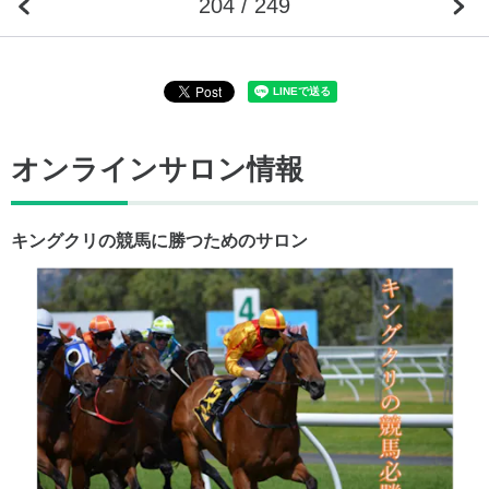
204 / 249
オンラインサロン情報
キングクリの競馬に勝つためのサロン