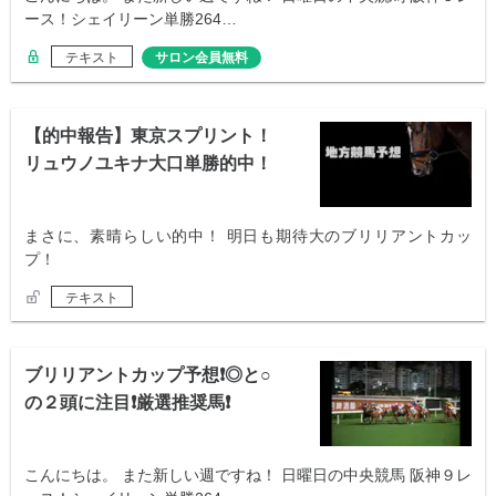
ース！シェイリーン単勝264…
テキスト
サロン会員無料
【的中報告】東京スプリント！
リュウノユキナ大口単勝的中！
馬連ワイドも！
まさに、素晴らしい的中！ 明日も期待大のブリリアントカッ
プ！
テキスト
ブリリアントカップ予想❗◎と○
の２頭に注目❗厳選推奨馬❗
こんにちは。 また新しい週ですね！ 日曜日の中央競馬 阪神９レ