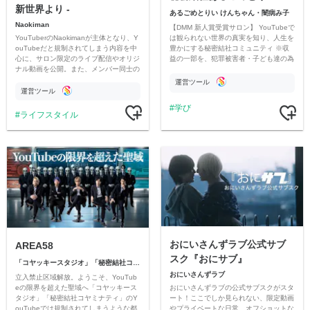
新世界より -
あるごめとりい けんちゃん・闇病み子
Naokiman
【DMM 新人賞受賞サロン】 YouTubeで
YouTuberのNaokimanが主体となり、Y
は観られない世界の真実を知り、人生を
ouTubeだと規制されてしまう内容を中
豊かにする秘密結社コミュニティ ※収
心に、サロン限定のライブ配信やオリジ
益の一部を、犯罪被害者・子ども達の為
ナル動画を公開。また、メンバー同士の
のチャリティーに寄付させていただきま
情報交換や交流の場としても楽しんでい
す
運営ツール
ただいています。
運営ツール
学び
ライフスタイル
おにいさんずラブ公式サブ
AREA58
スク『おにサブ』
「コヤッキースタジオ」「秘密結社コヤミナティ」
おにいさんずラブ
立入禁止区域解放。ようこそ、YouTub
おにいさんずラブの公式サブスクがスタ
eの限界を超えた聖域へ「コヤッキース
ート！ここでしか見られない、限定動画
タジオ」「秘密結社コヤミナティ」のY
やプライベートな日常、オフショットな
ouTubeでは規制されてしまうような都