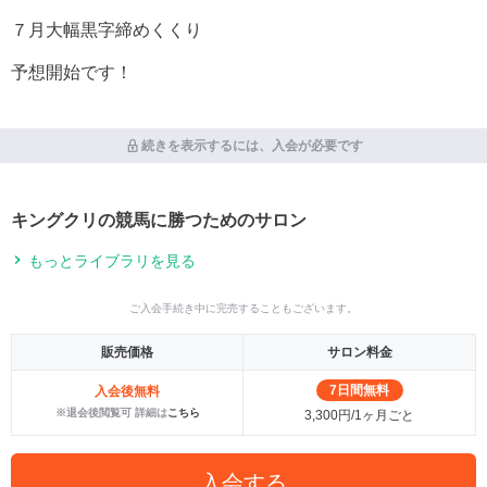
７月大幅黒字締めくくり
予想開始です！
続きを表示するには、入会が必要です
キングクリの競馬に勝つためのサロン
もっとライブラリを見る
ご入会手続き中に完売することもございます。
販売価格
サロン料金
7日間無料
入会後無料
※退会後閲覧可 詳細は
こちら
3,300円/1ヶ月ごと
入会する