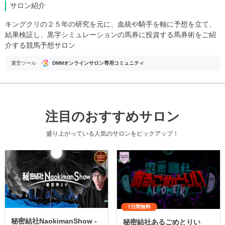
サロン紹介
キングクリの２５年の研究を元に、血統や騎手を軸に予想を立て、
結果検証し、黒字シミュレーションの馬券に投資する馬券術をご紹
介する競馬予想サロン
運営ツール
DMMオンラインサロン専用コミュニティ
注目のおすすめサロン
盛り上がっている人気のサロンをピックアップ！
7日間無料
秘密結社NaokimanShow -
秘密結社あるごめとりい