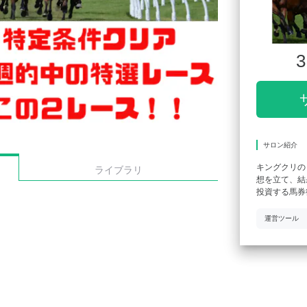
3
サロン紹介
キングクリの
ライブラリ
想を立て、結
投資する馬券
運営ツール