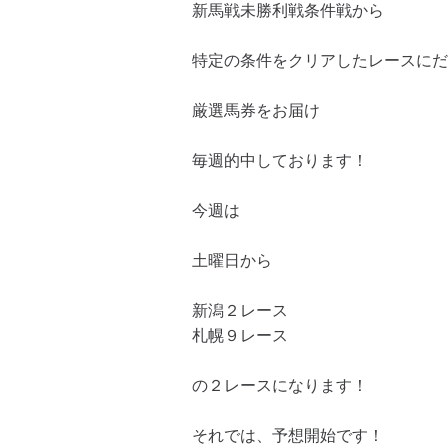
新馬戦未勝利戦条件戦から
特定の条件をクリアしたレースにだ
厳選馬券をお届け
毎週的中しております！
今週は
土曜日から
新潟２レース
札幌９レース
の２レースになります！
それでは、予想開始です！