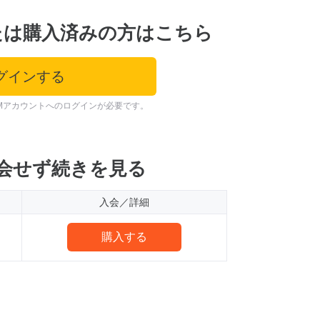
たは購入済みの方はこちら
グインする
Mアカウントへのログインが必要です。
会せず続きを見る
入会／詳細
購入する