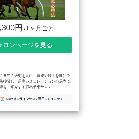
,300円
/1ヶ月ごと
サロンページを見る
２５年の研究を元に、血統や騎手を軸に予
果検証し、黒字シミュレーションの馬券に
術をご紹介する競馬予想サロン
DMMオンラインサロン専用コミュニティ