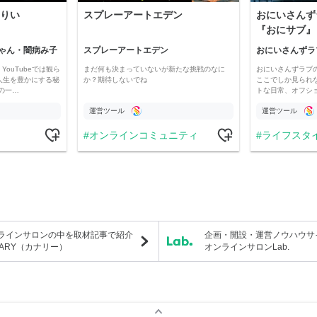
りい
スプレーアートエデン
おにいさんず
『おにサブ』
ゃん・闇病み子
スプレーアートエデン
おにいさんずラ
YouTubeでは観ら
まだ何も決まっていないが新たな挑戦のなに
おにいさんずラブ
人生を豊かにする秘
か？期待しないでね
ここでしか見られ
の一…
トな日常、オフシ
運営ツール
運営ツール
オンラインコミュニティ
ライフスタ
ラインサロンの中を取材記事で紹介
企画・開設・運営ノウハウサ
NARY（カナリー）
オンラインサロンLab.