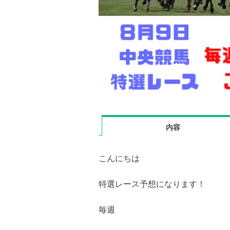
内容
こんにちは
特選レース予想になります！
毎週