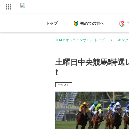
トップ
初めての方へ
ＤＭＭオンラインサロン トップ
キング
土曜日中央競馬❗️特選
❗️
テキスト