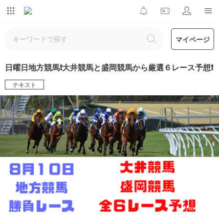
マイページ
日曜日地方競馬❗️大井競馬と盛岡競馬から厳選６レース予想❗️
テキスト