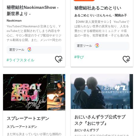
秘密結社NaokimanShow -
秘密結社あるごめとりい
新世界より -
あるごめとりい けんちゃん・闇病み子
Naokiman
【DMM 新人賞受賞サロン】 YouTubeで
YouTuberのNaokimanが主体となり、Y
は観られない世界の真実を知り、人生を
ouTubeだと規制されてしまう内容を中
豊かにする秘密結社コミュニティ ※収
心に、サロン限定のライブ配信やオリジ
益の一部を、犯罪被害者・子ども達の為
ナル動画を公開。また、メンバー同士の
のチャリティーに寄付させていただきま
情報交換や交流の場としても楽しんでい
す
運営ツール
ただいています。
運営ツール
学び
ライフスタイル
おにいさんずラブ公式サブ
スプレーアートエデン
スク『おにサブ』
スプレーアートエデン
おにいさんずラブ
まだ何も決まっていないが新たな挑戦の
おにいさんずラブの公式サブスクがスタ