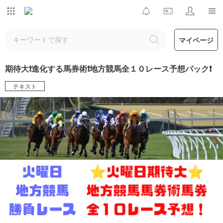
マイページ
期待大❗️進化する馬券術❗️地方競馬全１０レース予想パック❗️
テキスト