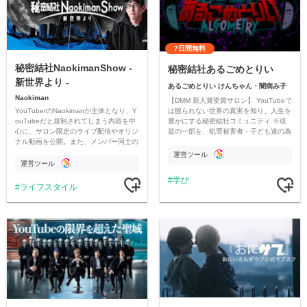
7日間無料
秘密結社NaokimanShow -
秘密結社あるごめとりい
新世界より -
あるごめとりい けんちゃん・闇病み子
Naokiman
【DMM 新人賞受賞サロン】 YouTubeで
YouTuberのNaokimanが主体となり、Y
は観られない世界の真実を知り、人生を
ouTubeだと規制されてしまう内容を中
豊かにする秘密結社コミュニティ ※収
心に、サロン限定のライブ配信やオリジ
益の一部を、犯罪被害者・子ども達の為
ナル動画を公開。また、メンバー同士の
のチャリティーに寄付させていただきま
情報交換や交流の場としても楽しんでい
す
運営ツール
ただいています。
運営ツール
学び
ライフスタイル