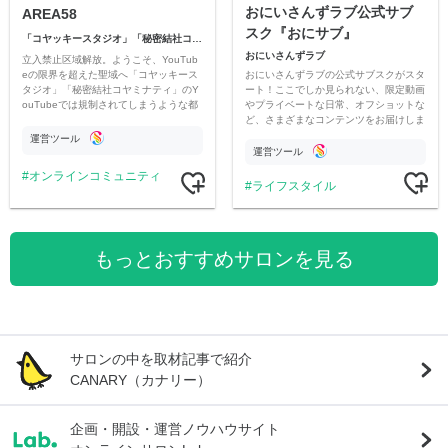
おにいさんずラブ公式サブ
AREA58
スク『おにサブ』
「コヤッキースタジオ」「秘密結社コヤミナティ」
おにいさんずラブ
立入禁止区域解放。ようこそ、YouTub
おにいさんずラブの公式サブスクがスタ
eの限界を超えた聖域へ「コヤッキース
ート！ここでしか見られない、限定動画
タジオ」「秘密結社コヤミナティ」のY
やプライベートな日常、オフショットな
ouTubeでは規制されてしまうような都
ど、さまざまなコンテンツをお届けしま
市伝説を中心にオリジナルコンテンツを
す。
公開。
運営ツール
運営ツール
オンラインコミュニティ
ライフスタイル
もっとおすすめサロンを見る
サロンの中を取材記事で紹介
CANARY（カナリー）
企画・開設・運営ノウハウサイト