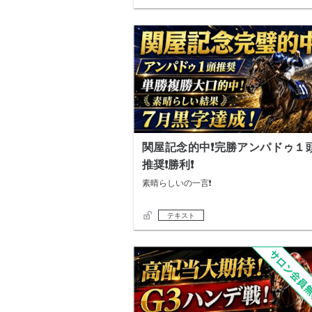
関屋記念的中❗️完勝アンパドゥ１
推奨❗️勝利❗️
素晴らしいの一言❗️
テキスト