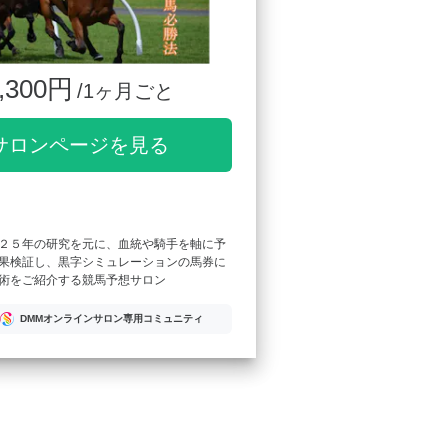
,300円
/1ヶ月ごと
サロンページを見る
２５年の研究を元に、血統や騎手を軸に予
果検証し、黒字シミュレーションの馬券に
術をご紹介する競馬予想サロン
DMMオンラインサロン専用コミュニティ