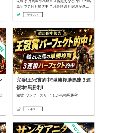
ト❗️
先週は 万馬券や馬連５０倍超えなど的中❗️ 大幅
黒字で７月も爆進中 ７月最終週も 関屋記念…
テキスト
や
完璧❗️王冠賞的中❗️単勝複勝馬連３連
️
複❗️軸馬勝利❗️
な
完璧❗️ ワンツースリー❗️ しかも軸馬勝利❗️
…
テキスト