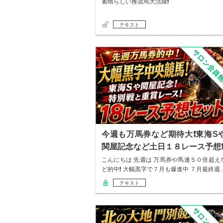
素晴らしい推奨馬大活躍❗️
テキスト
今週も万馬券など期待大❗️東海S
関屋記念など土日１８レース予想❗
こんにちは 先週は 万馬券や馬連５０倍超え
ど的中❗️ 大幅黒字で７月も爆進中 ７月最終週
テキスト