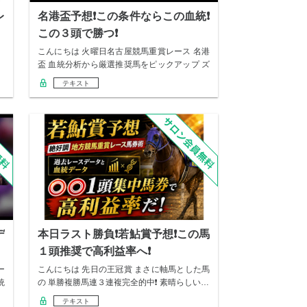
レ
名港盃予想❗️この条件ならこの血統❗️
この３頭で勝つ❗️
こんにちは 火曜日名古屋競馬重賞レース 名港
盃 血統分析から厳選推奨馬をピックアップ ズ
バ…
テキスト
デ
本日ラスト勝負❗️若鮎賞予想❗️この馬
１頭推奨で高利益率へ❗️
ー
こんにちは 先日の王冠賞 まさに軸馬とした馬
統
の 単勝複勝馬連３連複完全的中❗️ 素晴らしい…
テキスト