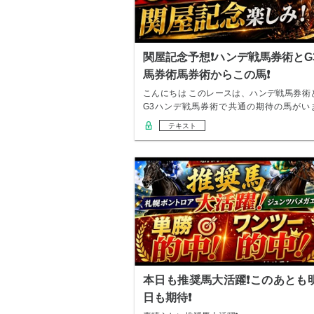
関屋記念予想❗️ハンデ戦馬券術とG
馬券術馬券術からこの馬❗️
こんにちは このレースは、ハンデ戦馬券術
G3ハンデ戦馬券術で共通の期待の馬がい
す！ そ…
テキスト
本日も推奨馬大活躍❗️このあとも
日も期待❗️