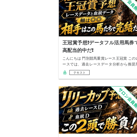
王冠賞予想❗️データフル活用馬券
高配当的中だ❗️
こんにちは 門別競馬重賞レース王冠賞 この
ースでは、過去レースデータ分析から推奨
がしっ…
テキスト