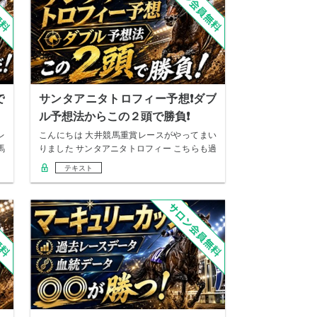
で
サンタアニタトロフィー予想❗️ダブ
ル予想法からこの２頭で勝負❗️
レ
こんにちは 大井競馬重賞レースがやってまい
馬
りました サンタアニタトロフィー こちらも過
去レ…
テキスト