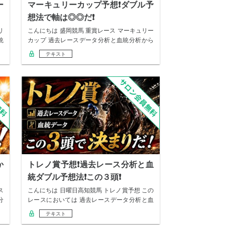
ー
マーキュリーカップ予想❗️ダブル予
想法で軸は◎◎だ❗️
リ
こんにちは 盛岡競馬 重賞レース マーキュリー
統
カップ 過去レースデータ分析と血統分析から
…
テキスト
か
トレノ賞予想❗️過去レース分析と血
統ダブル予想法❗️この３頭❗️
ス
こんにちは 日曜日高知競馬 トレノ賞予想 この
分
レースにおいては 過去レースデータ分析と血
統…
テキスト