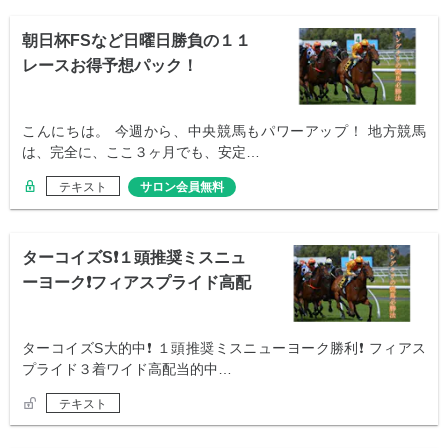
朝日杯FSなど日曜日勝負の１１
レースお得予想パック！
こんにちは。 今週から、中央競馬もパワーアップ！ 地方競馬
は、完全に、ここ３ヶ月でも、安定…
テキスト
サロン会員無料
ターコイズS❗１頭推奨ミスニュ
ーヨーク❗フィアスプライド高配
当的中❗
ターコイズS大的中❗ １頭推奨ミスニューヨーク勝利❗ フィアス
プライド３着ワイド高配当的中…
テキスト