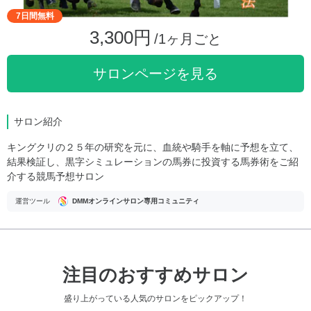
7日間無料
3,300円
/1ヶ月ごと
サロンページを見る
サロン紹介
キングクリの２５年の研究を元に、血統や騎手を軸に予想を立て、
結果検証し、黒字シミュレーションの馬券に投資する馬券術をご紹
介する競馬予想サロン
運営ツール
DMMオンラインサロン専用コミュニティ
注目のおすすめサロン
盛り上がっている人気のサロンをピックアップ！