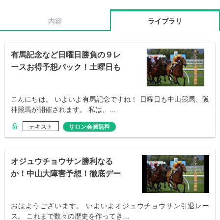
内容
ライブラリ
有馬記念など日曜日勝負の９レ
ースお得予想パック！土曜日も
黒字達成！
こんにちは。 いよいよ有馬記念ですね！ 日曜日も中山競馬、阪
神競馬が開催されます。 私は、…
テキスト
サロン会員無料
オジュウチョウサン勝利なる
か！中山大障害予想！徹底デー
タ分析！
おはようございます。 いよいよオジュウチョウサン引退レー
ス。 これまで数々の歴史を作ってき…