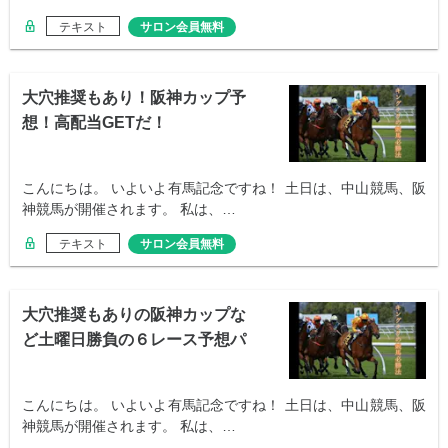
テキスト
サロン会員無料
大穴推奨もあり！阪神カップ予
想！高配当GETだ！
こんにちは。 いよいよ有馬記念ですね！ 土日は、中山競馬、阪
神競馬が開催されます。 私は、…
テキスト
サロン会員無料
大穴推奨もありの阪神カップな
ど土曜日勝負の６レース予想パ
ック！
こんにちは。 いよいよ有馬記念ですね！ 土日は、中山競馬、阪
神競馬が開催されます。 私は、…