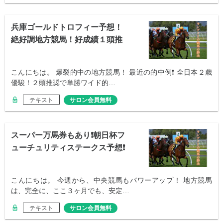
兵庫ゴールドトロフィー予想！
絶好調地方競馬！好成績１頭推
奨勝負レース！
こんにちは。 爆裂的中の地方競馬！ 最近の的中例❗ 全日本２歳
優駿！２頭推奨で単勝ワイド的…
テキスト
サロン会員無料
スーパー万馬券もあり❗朝日杯フ
ューチュリティステークス予想❗
こんにちは。 今週から、中央競馬もパワーアップ！ 地方競馬
は、完全に、ここ３ヶ月でも、安定…
テキスト
サロン会員無料