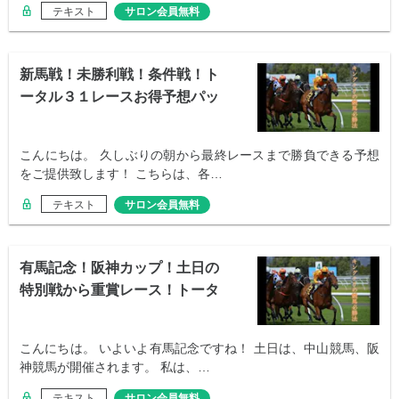
テキスト
サロン会員無料
新馬戦！未勝利戦！条件戦！ト
ータル３１レースお得予想パッ
ク！
こんにちは。 久しぶりの朝から最終レースまで勝負できる予想
をご提供致します！ こちらは、各…
テキスト
サロン会員無料
有馬記念！阪神カップ！土日の
特別戦から重賞レース！トータ
ル１５レース！
こんにちは。 いよいよ有馬記念ですね！ 土日は、中山競馬、阪
神競馬が開催されます。 私は、…
テキスト
サロン会員無料