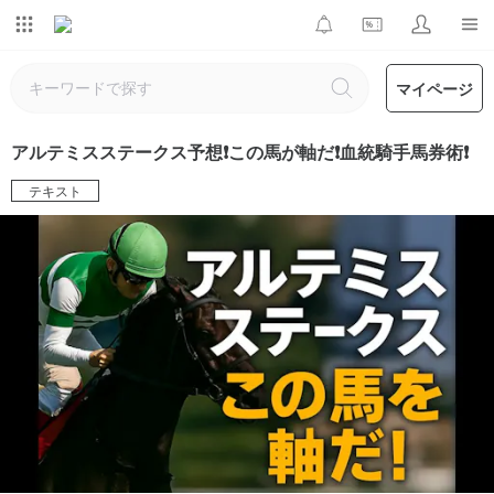
マイページ
アルテミスステークス予想❗️この馬が軸だ❗️血統騎手馬券術❗️
テキスト