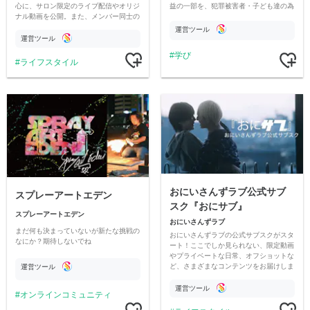
心に、サロン限定のライブ配信やオリジ
益の一部を、犯罪被害者・子ども達の為
ナル動画を公開。また、メンバー同士の
のチャリティーに寄付させていただきま
情報交換や交流の場としても楽しんでい
す
運営ツール
ただいています。
運営ツール
学び
ライフスタイル
おにいさんずラブ公式サブ
スプレーアートエデン
スク『おにサブ』
スプレーアートエデン
おにいさんずラブ
まだ何も決まっていないが新たな挑戦の
おにいさんずラブの公式サブスクがスタ
なにか？期待しないでね
ート！ここでしか見られない、限定動画
やプライベートな日常、オフショットな
ど、さまざまなコンテンツをお届けしま
運営ツール
す。
運営ツール
オンラインコミュニティ