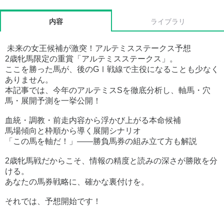
内容
ライブラリ
未来の女王候補が激突！アルテミスステークス予想
2歳牝馬限定の重賞「アルテミスステークス」。
ここを勝った馬が、後のGⅠ戦線で主役になることも少なく
ありません。
本記事では、今年のアルテミスSを徹底分析し、軸馬・穴
馬・展開予測を一挙公開！
血統・調教・前走内容から浮かび上がる本命候補
馬場傾向と枠順から導く展開シナリオ
「この馬を軸だ！」——勝負馬券の組み立て方も解説
2歳牝馬戦だからこそ、情報の精度と読みの深さが勝敗を分
ける。
あなたの馬券戦略に、確かな裏付けを。
それでは、予想開始です！