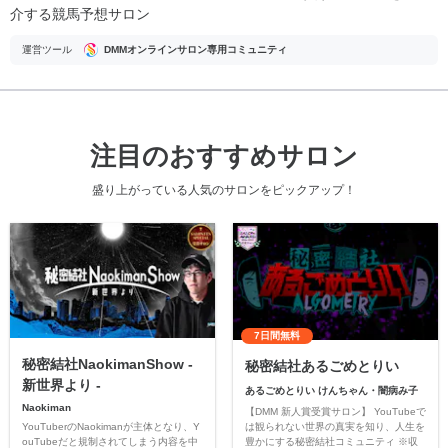
介する競馬予想サロン
運営ツール
DMMオンラインサロン専用コミュニティ
注目のおすすめサロン
盛り上がっている人気のサロンをピックアップ！
7日間無料
秘密結社NaokimanShow -
秘密結社あるごめとりい
新世界より -
あるごめとりい けんちゃん・闇病み子
Naokiman
【DMM 新人賞受賞サロン】 YouTubeで
YouTuberのNaokimanが主体となり、Y
は観られない世界の真実を知り、人生を
ouTubeだと規制されてしまう内容を中
豊かにする秘密結社コミュニティ ※収