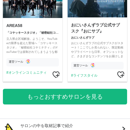
おにいさんずラブ公式サブ
AREA58
スク『おにサブ』
「コヤッキースタジオ」「秘密結社コヤミナティ」
おにいさんずラブ
立入禁止区域解放。ようこそ、YouTub
おにいさんずラブの公式サブスクがスタ
eの限界を超えた聖域へ「コヤッキース
ート！ここでしか見られない、限定動画
タジオ」「秘密結社コヤミナティ」のY
やプライベートな日常、オフショットな
ouTubeでは規制されてしまうような都
ど、さまざまなコンテンツをお届けしま
市伝説を中心にオリジナルコンテンツを
す。
公開。
運営ツール
運営ツール
オンラインコミュニティ
ライフスタイル
もっとおすすめサロンを見る
サロンの中を取材記事で紹介