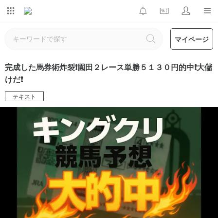
マイページ
完成した馬券術炸裂❗️園田２レース単勝５１３０円的中❗️大儲
けだ❗️
テキスト