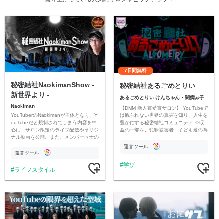
7日間無料
秘密結社NaokimanShow -
秘密結社あるごめとりい
新世界より -
あるごめとりい けんちゃん・闇病み子
Naokiman
【DMM 新人賞受賞サロン】 YouTubeで
YouTuberのNaokimanが主体となり、Y
は観られない世界の真実を知り、人生を
ouTubeだと規制されてしまう内容を中
豊かにする秘密結社コミュニティ ※収
心に、サロン限定のライブ配信やオリジ
益の一部を、犯罪被害者・子ども達の為
ナル動画を公開。また、メンバー同士の
のチャリティーに寄付させていただきま
情報交換や交流の場としても楽しんでい
す
運営ツール
ただいています。
運営ツール
学び
ライフスタイル