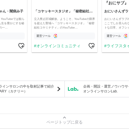
『おにサブ』
ゃん・闇病み子
「コヤッキースタジオ」「秘密結社コヤミナティ」
おにいさんずラ
YouTubeでは観ら
立入禁止区域解放。ようこそ、YouTubeの限界
おにいさんずラブ
人生を豊かにする秘
を超えた聖域へ「コヤッキースタジオ」「秘密
ここでしか見られ
の一…
結社コヤミナティ」のYouTube…
トな日常、オフシ
運営ツール
運営ツール
オンラインコミュニティ
ライフスタ
ラインサロンの中を取材記事で紹介
企画・開設・運営ノウハウサ
NARY（カナリー）
オンラインサロンLab.
ページトップに戻る