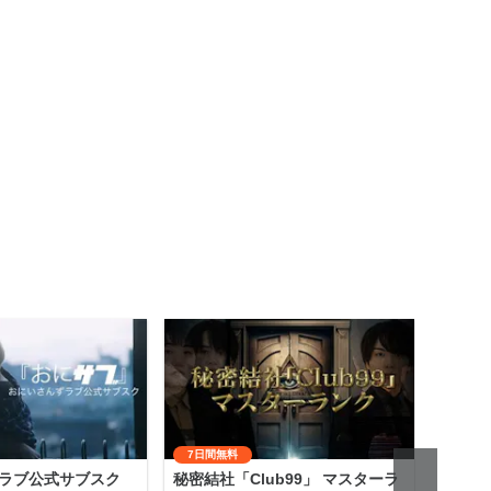
7日間無料
ラブ公式サブスク
秘密結社「Club99」 マスターラ
齋藤