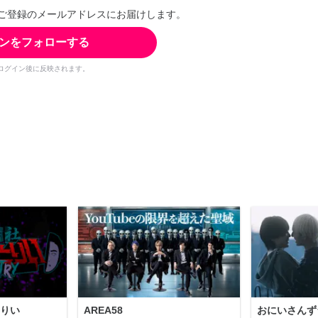
ご登録のメールアドレスにお届けします。
ンをフォローする
ログイン後に反映されます。
りい
AREA58
おにいさんず