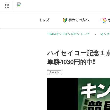
トップ
初めての方へ
ＤＭＭオンラインサロン トップ
キング
ハイセイコー記念１点
単勝4030円的中❗️
テキスト