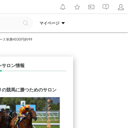
マイページ
ス単勝4030円的中❗️
ンサロン情報
リの競馬に勝つためのサロン