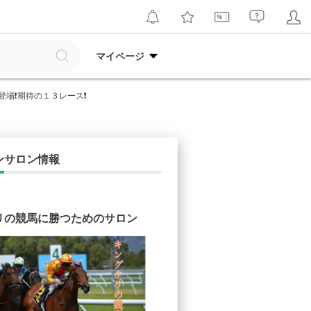
マイページ
場❗️期待の１３レース❗️
ンサロン情報
リの競馬に勝つためのサロン