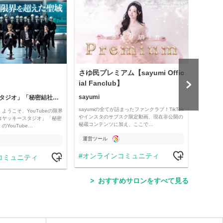
さゆ民プレミアム【sayumi Offic
公益
ial Fanclub】
sayumi
「コヤッキースタジオ」「秘密結社コヤミナティ」
公益
sayumiの全てが詰まったファンクラブ！TikTok
ようこそ、YouTubeの限界
Officia
やインスタのサブスク限定動画、現在非公開の
コヤッキースタジオ」「秘密
e thro
秘蔵コンテンツに加え、ここで…
YouTube…
運営ツール
運営
オンラインコミュニティ
コミュニティ
学
おすすめサロンをすべて見る