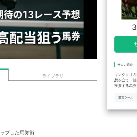
3
サロン紹介
キングクリの
ライブラリ
想を立て、結
投資する馬券
運営ツール
ップした馬券術