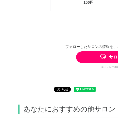
150円
フォローしたサロンの情報を、
サロ
※フォローは
あなたにおすすめの他サロン