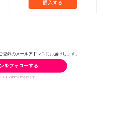
購入する
ご登録のメールアドレスにお届けします。
ンをフォローする
ログイン後に反映されます。