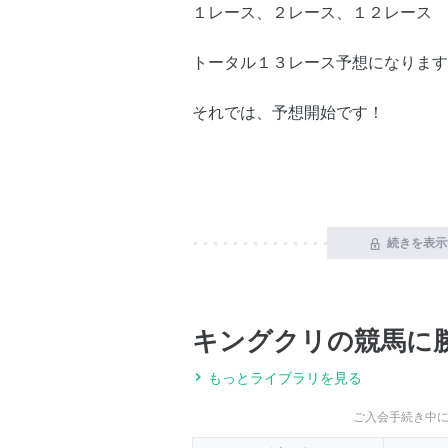
１レース、２レース、１２レース
トータル１３レース予想になります
それでは、予想開始です！
続きを表示
キングクリの競馬に
もっとライブラリを見る
ご入会手続き中