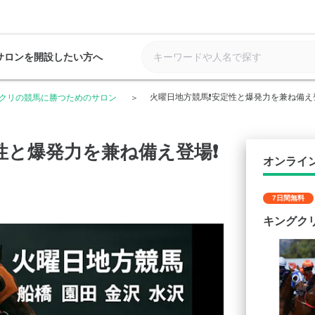
サロンを開設したい方へ
火曜日地方競馬❗️安定性と爆発力を兼ね備え登
クリの競馬に勝つためのサロン
性と爆発力を兼ね備え登場❗️
オンライ
7日間無料
キングク