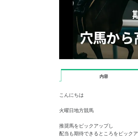
内容
こんにちは
火曜日地方競馬
推奨馬をピックアップし
配当も期待できるところをピックア