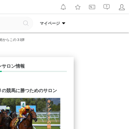
マイページ
からこの３頭❗️
ンサロン情報
リの競馬に勝つためのサロン