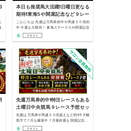
3
本日も推奨馬大活躍❗️日曜日更なる
期待❗️東海Sや関屋記念など９レー
ス❗️
と
こんにちは 先週は万馬券的中や馬連５０倍的
ま
中 今週も大期待！ 東海ステークスや関屋記念
も大…
テキスト
明
先週万馬券的中❗️特注レースもある
土曜日中央競馬９レース予想セッ
ト❗️
先週は 万馬券や馬連５０倍超えなど的中❗️ 大幅
黒字で７月も爆進中 ７月最終週も 関屋記念…
テキスト