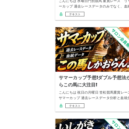
こんにちは 水曜日門別競馬 重賞レース リ
ーカップ 過去レースデータのみでなく、血
面か…
テキスト
サマーカップ予想❗️ダブル予想法
らこの馬に大注目❗️
こんにちは 祝日の月曜日 笠松競馬重賞レー
サマーカップ 過去レースデータ分析と血統
析…
テキスト