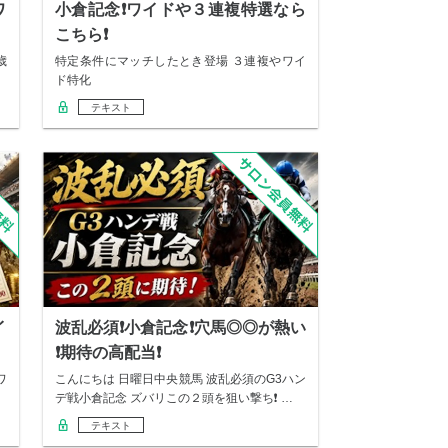
ワ
小倉記念❗️ワイドや３連複特選なら
こちら❗️
歳
特定条件にマッチしたとき登場 ３連複やワイ
ド特化
テキスト
イ
波乱必須❗️小倉記念❗️穴馬◎◎が熱い
❗️期待の高配当❗️
ワ
こんにちは 日曜日中央競馬 波乱必須のG3ハン
デ戦小倉記念 ズバリこの２頭を狙い撃ち❗️ …
テキスト