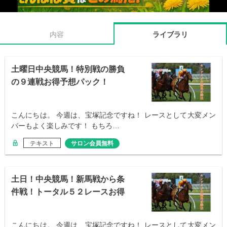
内容
ライブラリ
土曜日中央競馬！特別戦の勝負
の９連戦お得予想パック！
こんにちは。 今週は、宝塚記念ですね！ レースとして大変メン
バーもよく楽しみです！ もちろ…
テキスト
サロン会員無料
土日！中央競馬！新馬戦から条
件戦！トータル５２レースお得
予想パック！
こんにちは。 今週は、宝塚記念ですね！ レースとして大変メン