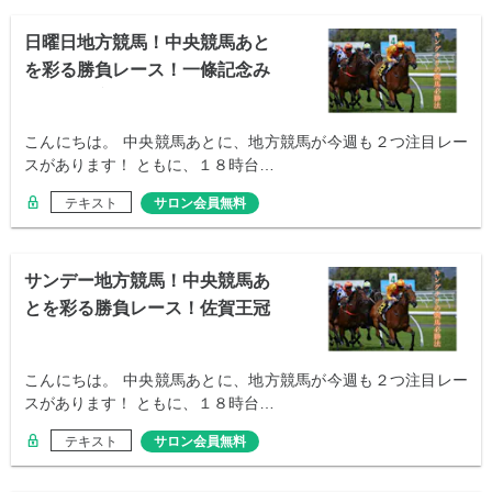
日曜日地方競馬！中央競馬あと
を彩る勝負レース！一條記念み
ちのく大章典！
こんにちは。 中央競馬あとに、地方競馬が今週も２つ注目レー
スがあります！ ともに、１８時台…
テキスト
サロン会員無料
サンデー地方競馬！中央競馬あ
とを彩る勝負レース！佐賀王冠
賞！
こんにちは。 中央競馬あとに、地方競馬が今週も２つ注目レー
スがあります！ ともに、１８時台…
テキスト
サロン会員無料