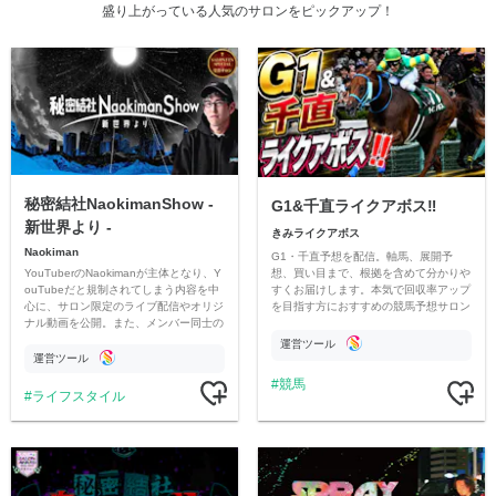
盛り上がっている人気のサロンをピックアップ！
秘密結社NaokimanShow -
G1&千直ライクアボス‼️
新世界より -
きみライクアボス
Naokiman
G1・千直予想を配信。軸馬、展開予
YouTuberのNaokimanが主体となり、Y
想、買い目まで、根拠を含めて分かりや
ouTubeだと規制されてしまう内容を中
すくお届けします。本気で回収率アップ
心に、サロン限定のライブ配信やオリジ
を目指す方におすすめの競馬予想サロン
ナル動画を公開。また、メンバー同士の
です。
情報交換や交流の場としても楽しんでい
運営ツール
ただいています。
運営ツール
競馬
ライフスタイル