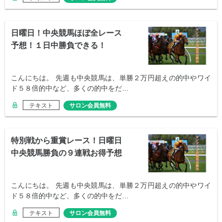
日曜日！中央競馬ほぼ全レース
予想！１日中勝負できる！
こんにちは。 先週も中央競馬は、単勝２万円超えの的中やワイ
ド５８倍的中など、多くの的中をだ…
テキスト
サロン会員無料
特別戦から重賞レース！日曜日
中央競馬勝負の９連戦お得予想
パック！
こんにちは。 先週も中央競馬は、単勝２万円超えの的中やワイ
ド５８倍的中など、多くの的中をだ…
テキスト
サロン会員無料