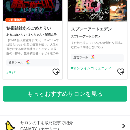
7日間無料
秘密結社あるごめとりい
スプレーアートエデン
あるごめとりい けんちゃん・闇病み子
スプレーアートエデン
【DMM 新人賞受賞サロン】 YouTubeで
まだ何も決まっていないが新たな挑戦の
は観られない世界の真実を知り、人生を
なにか？期待しないでね
豊かにする秘密結社コミュニティ ※収
益の一部を、犯罪被害者・子ども達の為
運営ツール
のチャリティーに寄付させていただきま
す
運営ツール
オンラインコミュニティ
学び
もっとおすすめサロンを見る
サロンの中を取材記事で紹介
CANARY（カナリー）