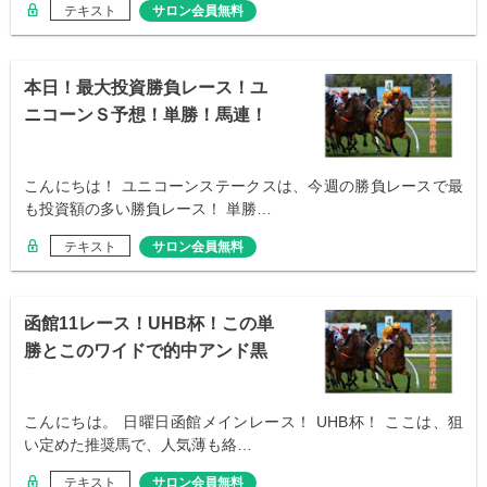
テキスト
サロン会員無料
本日！最大投資勝負レース！ユ
ニコーンＳ予想！単勝！馬連！
ワイド！
こんにちは！ ユニコーンステークスは、今週の勝負レースで最
も投資額の多い勝負レース！ 単勝…
テキスト
サロン会員無料
函館11レース！UHB杯！この単
勝とこのワイドで的中アンド黒
字だ！
こんにちは。 日曜日函館メインレース！ UHB杯！ ここは、狙
い定めた推奨馬で、人気薄も絡…
テキスト
サロン会員無料