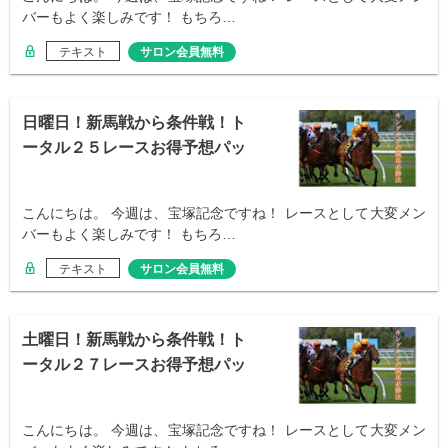
バーもよく楽しみです！ もちろ…
テキスト
サロン会員無料
日曜日！新馬戦から条件戦！ト
ータル２５レースお得予想パッ
ク！
こんにちは。 今週は、宝塚記念ですね！ レースとして大変メン
バーもよく楽しみです！ もちろ…
テキスト
サロン会員無料
土曜日！新馬戦から条件戦！ト
ータル２７レースお得予想パッ
ク！
こんにちは。 今週は、宝塚記念ですね！ レースとして大変メン