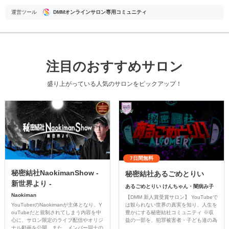
運営ツール
DMMオンラインサロン専用コミュニティ
注目のおすすめサロン
盛り上がっている人気のサロンをピックアップ！
7日間無料
秘密結社NaokimanShow -
秘密結社あるごめとりい
新世界より -
あるごめとりい けんちゃん・闇病み子
Naokiman
【DMM 新人賞受賞サロン】 YouTubeで
YouTuberのNaokimanが主体となり、Y
は観られない世界の真実を知り、人生を
ouTubeだと規制されてしまう内容を中
豊かにする秘密結社コミュニティ ※収
心に、サロン限定のライブ配信やオリジ
益の一部を、犯罪被害者・子ども達の為
ナル動画を公開。また、メンバー同士の
のチャリティーに寄付させていただきま