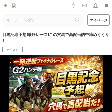
マイページ
目黒記念予想❗️最終レース❗️この穴馬で高配当的中締めくくり
❗️
テキスト