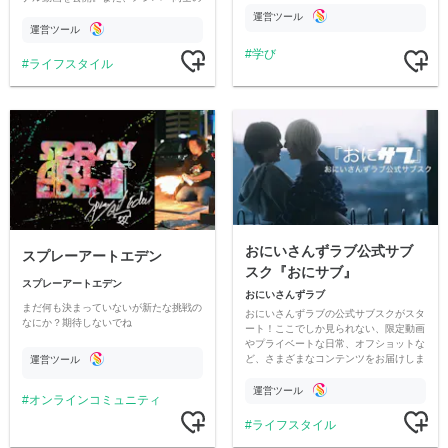
情報交換や交流の場としても楽しんでい
す
運営ツール
ただいています。
運営ツール
学び
ライフスタイル
おにいさんずラブ公式サブ
スプレーアートエデン
スク『おにサブ』
スプレーアートエデン
おにいさんずラブ
まだ何も決まっていないが新たな挑戦の
おにいさんずラブの公式サブスクがスタ
なにか？期待しないでね
ート！ここでしか見られない、限定動画
やプライベートな日常、オフショットな
ど、さまざまなコンテンツをお届けしま
運営ツール
す。
運営ツール
オンラインコミュニティ
ライフスタイル