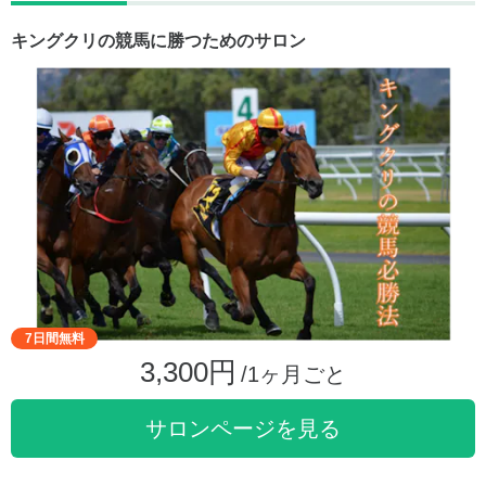
キングクリの競馬に勝つためのサロン
7日間無料
3,300円
/1ヶ月ごと
サロンページを見る