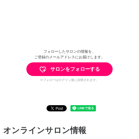
フォローしたサロンの情報を、
ご登録のメールアドレスにお届けします。
サロンをフォローする
※フォローはログイン後に反映されます。
オンラインサロン情報