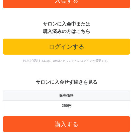
入会する
サロンに入会中または
購入済みの方はこちら
ログインする
続きを閲覧するには、DMMアカウントへのログインが必要です。
サロンに入会せず続きを見る
販売価格
250円
購入する