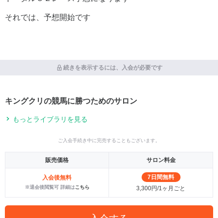
それでは、予想開始です
続きを表示するには、入会が必要です
キングクリの競馬に勝つためのサロン
もっとライブラリを見る
ご入会手続き中に完売することもございます。
販売価格
サロン料金
7日間無料
入会後無料
※退会後閲覧可 詳細は
こちら
3,300円/1ヶ月ごと