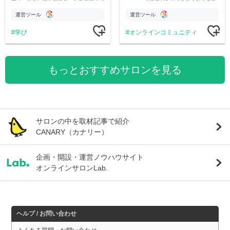
のチャリティーに寄付させていただきま
市伝説を中心にオリジナルコンテンツを
す
公開。
運営ツール
運営ツール
学び
オンラインコミュニティ
もっとおすすめサロンを見る
サロンの中を取材記事で紹介
CANARY（カナリー）
企画・開設・運営ノウハウサイト
オンラインサロンLab.
ヘルプ / お問い合わせ