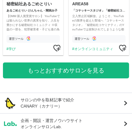
秘密結社あるごめとりい
AREA58
あるごめとりい けんちゃん・闇病み子
「コヤッキースタジオ」「秘密結社コヤミナティ」
【DMM 新人賞受賞サロン】 YouTubeで
立入禁止区域解放。ようこそ、YouTub
は観られない世界の真実を知り、人生を
eの限界を超えた聖域へ「コヤッキース
豊かにする秘密結社コミュニティ ※収
タジオ」「秘密結社コヤミナティ」のY
益の一部を、犯罪被害者・子ども達の為
ouTubeでは規制されてしまうような都
のチャリティーに寄付させていただきま
市伝説を中心にオリジナルコンテンツを
す
公開。
運営ツール
運営ツール
学び
オンラインコミュニティ
もっとおすすめサロンを見る
サロンの中を取材記事で紹介
CANARY（カナリー）
企画・開設・運営ノウハウサイト
オンラインサロンLab.