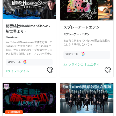
秘密結社NaokimanShow -
スプレーアートエデン
新世界より -
スプレーアートエデン
Naokiman
まだ何も決まっていないが新たな挑戦の
YouTuberのNaokimanが主体となり、Y
なにか？期待しないでね
ouTubeだと規制されてしまう内容を中
心に、サロン限定のライブ配信やオリジ
ナル動画を公開。また、メンバー同士の
運営ツール
情報交換や交流の場としても楽しんでい
ただいています。
運営ツール
オンラインコミュニティ
ライフスタイル
7日間無料