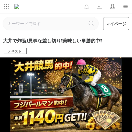
マイページ
大井で炸裂❗️見事な差し切り❗️美味しい単勝的中❗️
テキスト