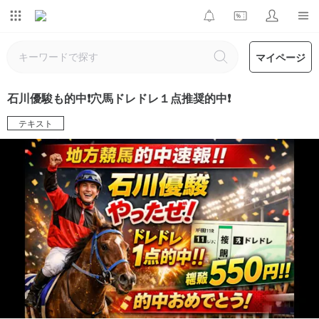
マイページ
石川優駿も的中❗️穴馬ドレドレ１点推奨的中❗️
テキスト