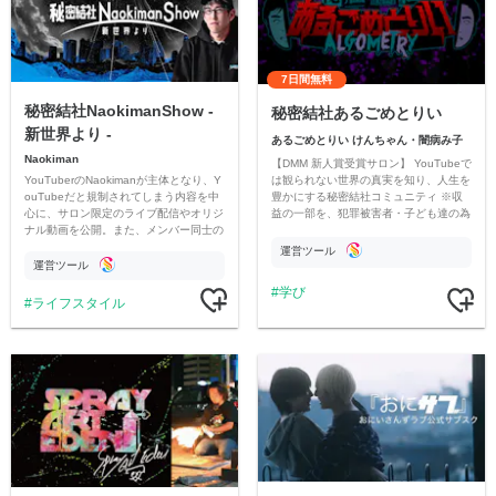
7日間無料
秘密結社NaokimanShow -
秘密結社あるごめとりい
新世界より -
あるごめとりい けんちゃん・闇病み子
Naokiman
【DMM 新人賞受賞サロン】 YouTubeで
YouTuberのNaokimanが主体となり、Y
は観られない世界の真実を知り、人生を
ouTubeだと規制されてしまう内容を中
豊かにする秘密結社コミュニティ ※収
心に、サロン限定のライブ配信やオリジ
益の一部を、犯罪被害者・子ども達の為
ナル動画を公開。また、メンバー同士の
のチャリティーに寄付させていただきま
情報交換や交流の場としても楽しんでい
す
運営ツール
ただいています。
運営ツール
学び
ライフスタイル