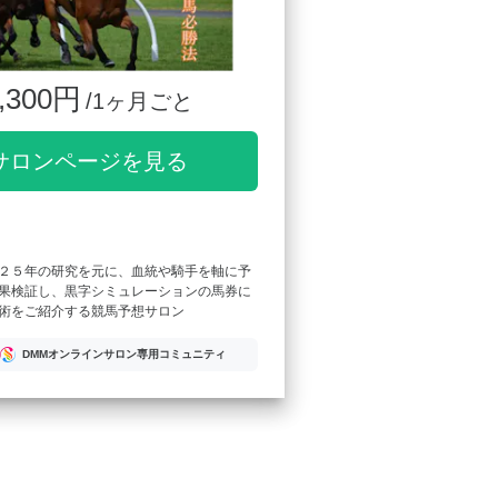
,300円
/1ヶ月ごと
サロンページを見る
２５年の研究を元に、血統や騎手を軸に予
果検証し、黒字シミュレーションの馬券に
術をご紹介する競馬予想サロン
DMMオンラインサロン専用コミュニティ