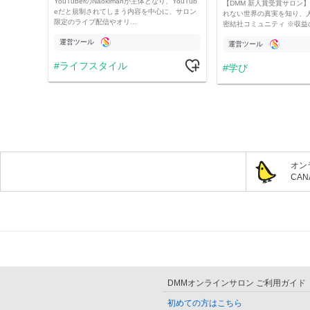
YouTuberのNaokimanが主体となり、YouTub
【DMM 新人賞受賞サロン】 
eだと規制されてしまう内容を中心に、サロン
れない世界の真実を知り、
限定のライブ配信やオリ…
密結社コミュニティ ※収益
運営ツール
運営ツール
ライフスタイル
学び
オン
CA
DMMオンラインサロン ご利用ガイド
初めての方はこちら