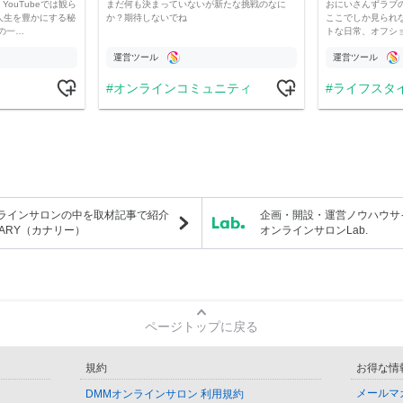
YouTubeでは観ら
まだ何も決まっていないが新たな挑戦のなに
おにいさんずラブ
人生を豊かにする秘
か？期待しないでね
ここでしか見られ
の一…
トな日常、オフシ
運営ツール
運営ツール
オンラインコミュニティ
ライフスタ
ラインサロンの中を取材記事で紹介
企画・開設・運営ノウハウサ
NARY（カナリー）
オンラインサロンLab.
ページトップに戻る
規約
お得な情
メールマ
DMMオンラインサロン 利用規約