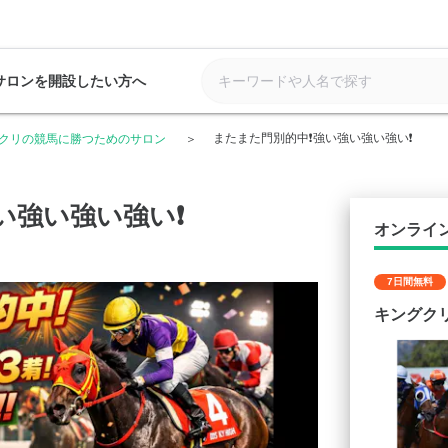
サロンを開設したい方へ
またまた門別的中❗️強い強い強い強い❗️
クリの競馬に勝つためのサロン
い強い強い強い❗️
オンライ
7日間無料
キングク