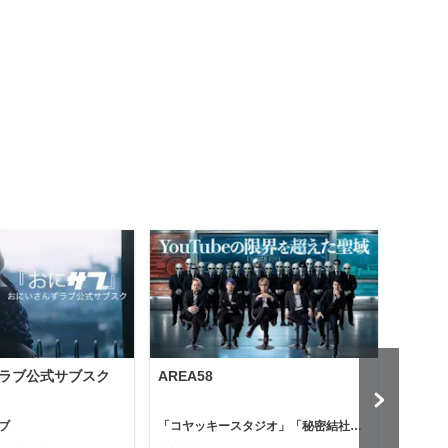
ラブ公式サブスク
AREA58
Holl
ブ
「コヤッキースタジオ」「秘密結社コヤミナティ」
河村真