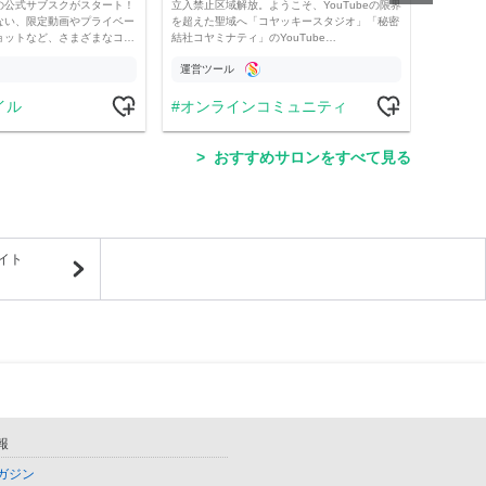
の公式サブスクがスタート！
立入禁止区域解放。ようこそ、YouTubeの限界
経済・
ない、限定動画やプライベー
を超えた聖域へ「コヤッキースタジオ」「秘密
け。 
ョットなど、さまざまなコ…
結社コヤミナティ」のYouTube…
の記事
運営ツール
運営
イル
オンラインコミュニティ
学
おすすめサロンをすべて見る
イト
報
ガジン