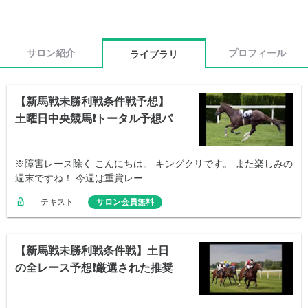
サロン紹介
プロフィール
ライブラリ
【新馬戦未勝利戦条件戦予想】
土曜日中央競馬❗トータル予想パ
ック❗
※障害レース除く こんにちは。 キングクリです。 また楽しみの
週末ですね！ 今週は重賞レー…
テキスト
サロン会員無料
【新馬戦未勝利戦条件戦】土日
の全レース予想❗厳選された推奨
馬で勝負❗