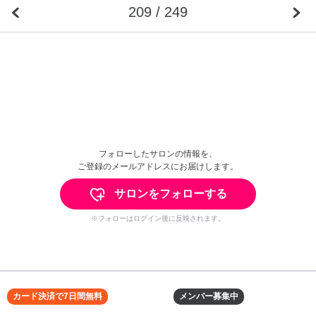
209 / 249
フォローしたサロンの情報を、
ご登録のメールアドレスにお届けします。
サロンをフォローする
※フォローはログイン後に反映されます。
カード決済で7日間無料
メンバー募集中