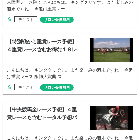
※障害レース除く こんにちは。 キングクリです。 また楽しみの
週末ですね！ 今週は重賞レー…
テキスト
サロン会員無料
【特別戦から重賞レース予想】
４重賞レース含むお得な１８レ
ース予想❗
こんにちは。 キングクリです。 また楽しみの週末ですね！ 今週
は重賞レース 阪神大賞典 ス…
テキスト
サロン会員無料
【中央競馬全レース予想】４重
賞レースも含むトータル予想パ
ック❗
こんにちは。 キングクリです。 また楽しみの週末ですね！ 今週