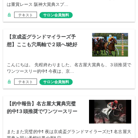
は重賞レース 阪神大賞典スプ…
テキスト
サロン会員無料
【京成盃グランドマイラーズ予
想】ここも穴馬軸で２頭へ❗絶好
調地方競馬❗
こんにちは。 先程終わりました、名古屋大賞典も、３頭推奨で
ワンツースリー的中❗ 今夜は、京…
テキスト
サロン会員無料
【的中報告】名古屋大賞典完璧
的中❗３頭推奨でワンツースリー
的中❗
またまた完璧的中❗ 夜は京成盃グランドマイラーズだ❗ 名古屋大