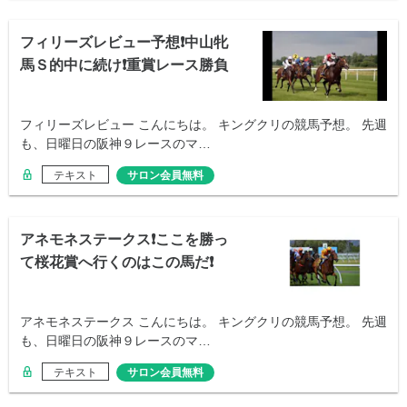
フィリーズレビュー予想❗中山牝
馬Ｓ的中に続け❗重賞レース勝負
レース❗
フィリーズレビュー こんにちは。 キングクリの競馬予想。 先週
も、日曜日の阪神９レースのマ…
テキスト
サロン会員無料
アネモネステークス❗ここを勝っ
て桜花賞へ行くのはこの馬だ❗
アネモネステークス こんにちは。 キングクリの競馬予想。 先週
も、日曜日の阪神９レースのマ…
テキスト
サロン会員無料