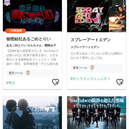
7日間無料
秘密結社あるごめとりい
スプレーアートエデン
あるごめとりい けんちゃん・闇病み子
スプレーアートエデン
【DMM 新人賞受賞サロン】 YouTubeで
まだ何も決まっていないが新たな挑戦の
は観られない世界の真実を知り、人生を
なにか？期待しないでね
豊かにする秘密結社コミュニティ ※収
益の一部を、犯罪被害者・子ども達の為
運営ツール
のチャリティーに寄付させていただきま
す
運営ツール
オンラインコミュニティ
学び