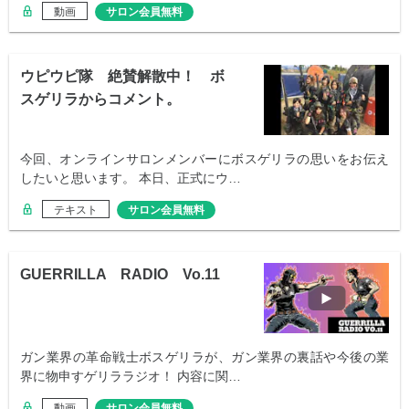
動画
サロン会員無料
ウピウピ隊 絶賛解散中！ ボ
スゲリラからコメント。
今回、オンラインサロンメンバーにボスゲリラの思いをお伝え
したいと思います。 本日、正式にウ…
テキスト
サロン会員無料
GUERRILLA RADIO Vo.11
ガン業界の革命戦士ボスゲリラが、ガン業界の裏話や今後の業
界に物申すゲリララジオ！ 内容に関…
動画
サロン会員無料