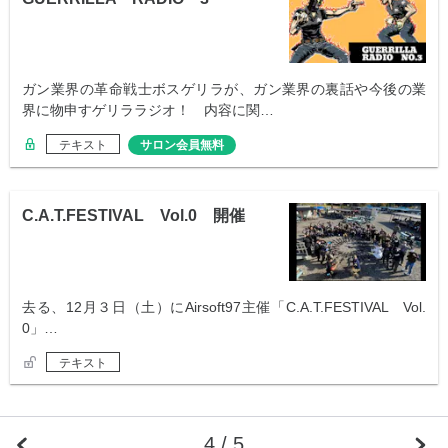
ガン業界の革命戦士ボスゲリラが、ガン業界の裏話や今後の業
界に物申すゲリララジオ！ 内容に関…
テキスト
サロン会員無料
C.A.T.FESTIVAL Vol.0 開催
去る、12月３日（土）にAirsoft97主催「C.A.T.FESTIVAL Vol.
0」…
テキスト
4 / 5