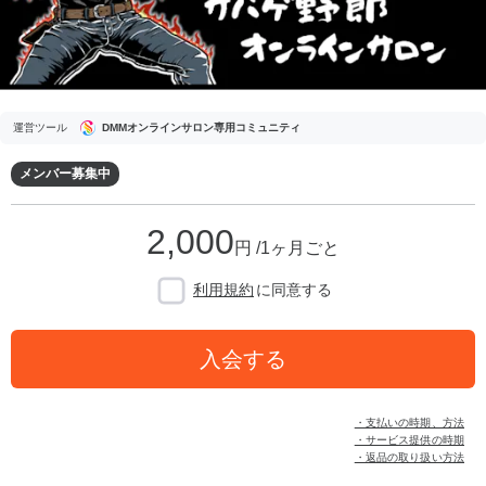
運営ツール
DMMオンラインサロン専用コミュニティ
メンバー募集中
2,000
円 /1ヶ月ごと
利用規約
に同意する
入会する
・支払いの時期、方法
・サービス提供の時期
・返品の取り扱い方法