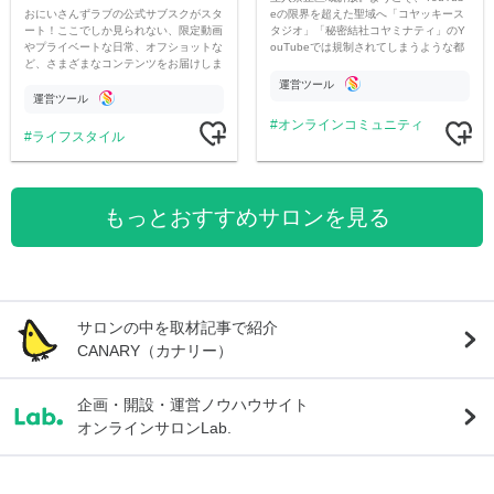
おにいさんずラブの公式サブスクがスタ
eの限界を超えた聖域へ「コヤッキース
ート！ここでしか見られない、限定動画
タジオ」「秘密結社コヤミナティ」のY
やプライベートな日常、オフショットな
ouTubeでは規制されてしまうような都
ど、さまざまなコンテンツをお届けしま
市伝説を中心にオリジナルコンテンツを
す。
公開。
運営ツール
運営ツール
オンラインコミュニティ
ライフスタイル
もっとおすすめサロンを見る
サロンの中を取材記事で紹介
CANARY（カナリー）
企画・開設・運営ノウハウサイト
オンラインサロンLab.