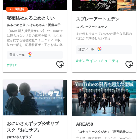
7日間無料
秘密結社あるごめとりい
スプレーアートエデン
あるごめとりい けんちゃん・闇病み子
スプレーアートエデン
【DMM 新人賞受賞サロン】 YouTubeで
まだ何も決まっていないが新たな挑戦の
は観られない世界の真実を知り、人生を
なにか？期待しないでね
豊かにする秘密結社コミュニティ ※収
益の一部を、犯罪被害者・子ども達の為
運営ツール
のチャリティーに寄付させていただきま
す
運営ツール
オンラインコミュニティ
学び
おにいさんずラブ公式サブ
AREA58
スク『おにサブ』
「コヤッキースタジオ」「秘密結社コヤミナティ」
おにいさんずラブ
立入禁止区域解放。ようこそ、YouTub