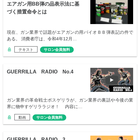
エアガン用BB弾の品表示法に基
づく措置命令とは
現在、ガン業界で話題がエアガンの用バイオＢＢ弾表記の件で
ある。 消費者庁は、令和4年12月…
テキスト
サロン会員無料
GUERRILLA RADIO No.4
ガン業界の革命戦士ボスゲリラが、ガン業界の裏話や今後の業
界に物申すゲリララジオ！ 内容に…
動画
サロン会員無料
GUERRILLA RADIO 3