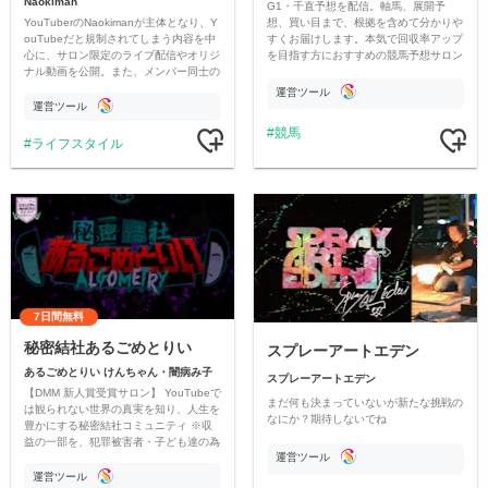
Naokiman
G1・千直予想を配信。軸馬、展開予
YouTuberのNaokimanが主体となり、Y
想、買い目まで、根拠を含めて分かりや
ouTubeだと規制されてしまう内容を中
すくお届けします。本気で回収率アップ
心に、サロン限定のライブ配信やオリジ
を目指す方におすすめの競馬予想サロン
ナル動画を公開。また、メンバー同士の
です。
情報交換や交流の場としても楽しんでい
運営ツール
ただいています。
運営ツール
競馬
ライフスタイル
7日間無料
秘密結社あるごめとりい
スプレーアートエデン
あるごめとりい けんちゃん・闇病み子
スプレーアートエデン
【DMM 新人賞受賞サロン】 YouTubeで
まだ何も決まっていないが新たな挑戦の
は観られない世界の真実を知り、人生を
なにか？期待しないでね
豊かにする秘密結社コミュニティ ※収
益の一部を、犯罪被害者・子ども達の為
運営ツール
のチャリティーに寄付させていただきま
す
運営ツール