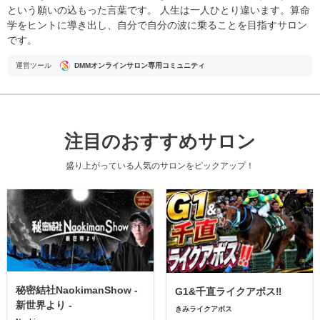
という願いの込もった言葉です。 人生は一人ひとり違います。算命
学をヒントに導き出し、自分で自分の波に乗ることを目指すサロン
です。
運営ツール
DMMオンラインサロン専用コミュニティ
注目のおすすめサロン
盛り上がっている人気のサロンをピックアップ！
秘密結社NaokimanShow -
G1&千直ライクアボス‼️
新世界より -
きみライクアボス