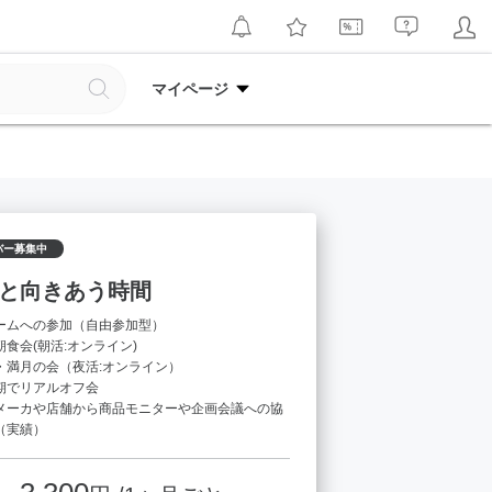
マイページ
バー募集中
と向きあう時間
ームへの参加（自由参加型）
食会(朝活:オンライン)
・満月の会（夜活:オンライン）
期でリアルオフ会
メーカや店舗から商品モニターや企画会議への協
（実績）