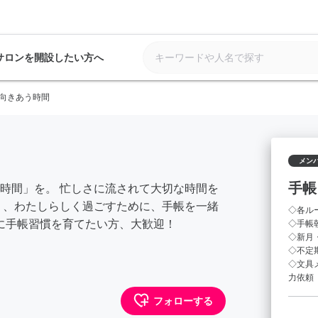
サロンを開設したい方へ
向きあう時間
メン
手帳
時間」を。 忙しさに流されて大切な時間を
く、わたしらしく過ごすために、手帳を一緒
◇各ル
緒に手帳習慣を育てたい方、大歓迎！
◇手帳朝
◇新月
◇不定
◇文具
力依頼
フォローする