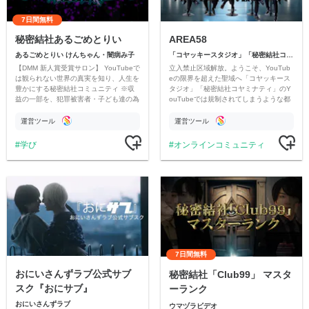
7日間無料
秘密結社あるごめとりい
AREA58
あるごめとりい けんちゃん・闇病み子
「コヤッキースタジオ」「秘密結社コヤミナティ」
【DMM 新人賞受賞サロン】 YouTubeで
立入禁止区域解放。ようこそ、YouTub
は観られない世界の真実を知り、人生を
eの限界を超えた聖域へ「コヤッキース
豊かにする秘密結社コミュニティ ※収
タジオ」「秘密結社コヤミナティ」のY
益の一部を、犯罪被害者・子ども達の為
ouTubeでは規制されてしまうような都
のチャリティーに寄付させていただきま
市伝説を中心にオリジナルコンテンツを
す
公開。
運営ツール
運営ツール
学び
オンラインコミュニティ
7日間無料
おにいさんずラブ公式サブ
秘密結社「Club99」 マスタ
スク『おにサブ』
ーランク
おにいさんずラブ
ウマヅラビデオ