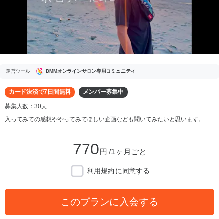
運営ツール
DMMオンラインサロン専用コミュニティ
カード決済で7日間無料
メンバー募集中
募集人数：30人
入ってみての感想ややってみてほしい企画なども聞いてみたいと思います。
770
円 /1ヶ月ごと
利用規約
に同意する
このプランに入会する