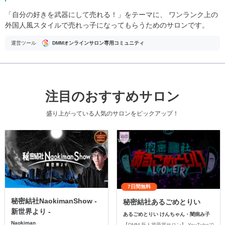
「自分の好きを武器にして売れる！」をテーマに、 ワンランク上の
外国人風スタイルで売れっ子になってもらうためのサロンです。
運営ツール
DMMオンラインサロン専用コミュニティ
注目のおすすめサロン
盛り上がっている人気のサロンをピックアップ！
7日間無料
秘密結社NaokimanShow -
秘密結社あるごめとりい
新世界より -
あるごめとりい けんちゃん・闇病み子
Naokiman
【DMM 新人賞受賞サロン】 YouTubeで