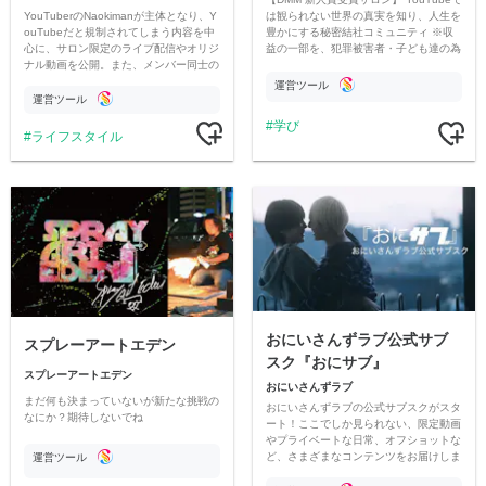
YouTuberのNaokimanが主体となり、Y
は観られない世界の真実を知り、人生を
ouTubeだと規制されてしまう内容を中
豊かにする秘密結社コミュニティ ※収
心に、サロン限定のライブ配信やオリジ
益の一部を、犯罪被害者・子ども達の為
ナル動画を公開。また、メンバー同士の
のチャリティーに寄付させていただきま
情報交換や交流の場としても楽しんでい
す
運営ツール
ただいています。
運営ツール
学び
ライフスタイル
おにいさんずラブ公式サブ
スプレーアートエデン
スク『おにサブ』
スプレーアートエデン
おにいさんずラブ
まだ何も決まっていないが新たな挑戦の
おにいさんずラブの公式サブスクがスタ
なにか？期待しないでね
ート！ここでしか見られない、限定動画
やプライベートな日常、オフショットな
ど、さまざまなコンテンツをお届けしま
運営ツール
す。