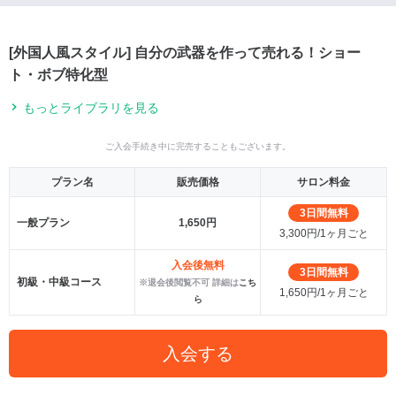
[外国人風スタイル] 自分の武器を作って売れる！ショー
ト・ボブ特化型
もっとライブラリを見る
ご入会手続き中に完売することもございます。
プラン名
販売価格
サロン料金
3日間無料
一般プラン
1,650円
3,300円/1ヶ月ごと
入会後無料
3日間無料
初級・中級コース
※退会後閲覧不可 詳細は
こち
1,650円/1ヶ月ごと
ら
入会する