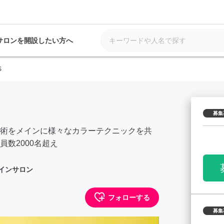
サロンを開設したい方へ
S
募集
術をメインに様々なカラーテクニックを共
数2000名超え
インサロン
フォローする
募集