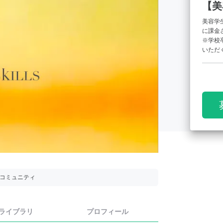
【美
美容学
に課金
※学校
いただ
用コミュニティ
ライブラリ
プロフィール