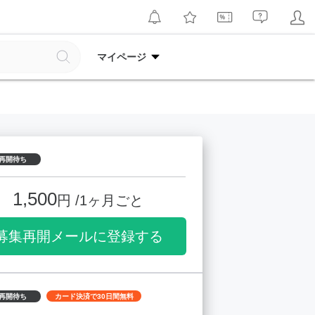
マイページ
再開待ち
1,500
円 /1ヶ月ごと
募集再開メールに登録する
再開待ち
カード決済で30日間無料