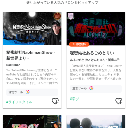
盛り上がっている人気のサロンをピックアップ！
7日間無料
秘密結社NaokimanShow -
秘密結社あるごめとりい
新世界より -
あるごめとりい けんちゃん・闇病み子
Naokiman
【DMM 新人賞受賞サロン】 YouTubeで
YouTuberのNaokimanが主体となり、Y
は観られない世界の真実を知り、人生を
ouTubeだと規制されてしまう内容を中
豊かにする秘密結社コミュニティ ※収
心に、サロン限定のライブ配信やオリジ
益の一部を、犯罪被害者・子ども達の為
ナル動画を公開。また、メンバー同士の
のチャリティーに寄付させていただきま
情報交換や交流の場としても楽しんでい
す
運営ツール
ただいています。
運営ツール
学び
ライフスタイル