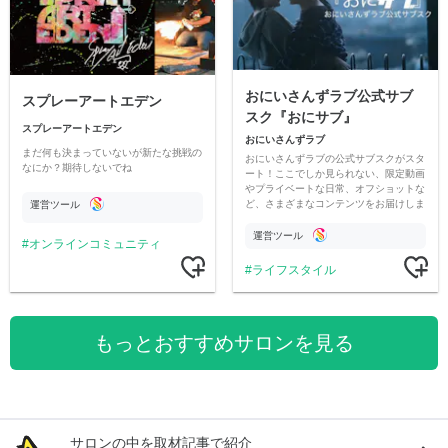
おにいさんずラブ公式サブ
スプレーアートエデン
スク『おにサブ』
スプレーアートエデン
おにいさんずラブ
まだ何も決まっていないが新たな挑戦の
おにいさんずラブの公式サブスクがスタ
なにか？期待しないでね
ート！ここでしか見られない、限定動画
やプライベートな日常、オフショットな
ど、さまざまなコンテンツをお届けしま
運営ツール
す。
運営ツール
オンラインコミュニティ
ライフスタイル
もっとおすすめサロンを見る
サロンの中を取材記事で紹介