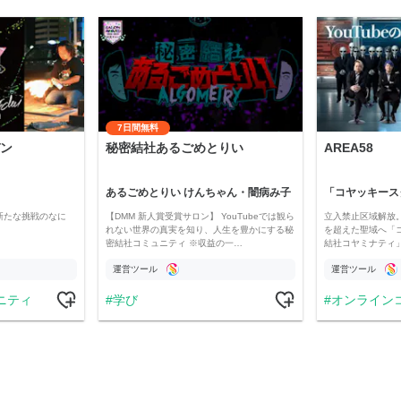
7日間無料
ン
秘密結社あるごめとりい
AREA58
あるごめとりい けんちゃん・闇病み子
新たな挑戦のなに
【DMM 新人賞受賞サロン】 YouTubeでは観ら
立入禁止区域解放。
れない世界の真実を知り、人生を豊かにする秘
を超えた聖域へ「
密結社コミュニティ ※収益の一…
結社コヤミナティ」の
運営ツール
運営ツール
ニティ
学び
オンライン