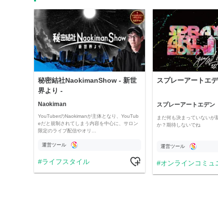
秘密結社NaokimanShow - 新世
スプレーアートエデ
界より -
Naokiman
スプレーアートエデン
YouTuberのNaokimanが主体となり、YouTub
まだ何も決まっていないが
eだと規制されてしまう内容を中心に、サロン
か？期待しないでね
限定のライブ配信やオリ…
運営ツール
運営ツール
ライフスタイル
オンラインコミュ