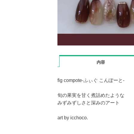
内容
fig compote-ふぃぐ こんぽーと-
旬の果実を甘く煮詰めたような
みずみずしさと深みのアート
art by icchoco.