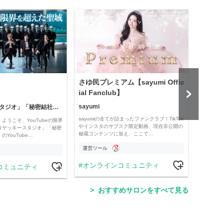
さゆ民プレミアム【sayumi Offic
公益
ial Fanclub】
sayumi
「コヤッキースタジオ」「秘密結社コヤミナティ」
公益
sayumiの全てが詰まったファンクラブ！TikTok
ようこそ、YouTubeの限界
Officia
やインスタのサブスク限定動画、現在非公開の
コヤッキースタジオ」「秘密
e thro
秘蔵コンテンツに加え、ここで…
YouTube…
運営ツール
運営
オンラインコミュニティ
コミュニティ
学
おすすめサロンをすべて見る