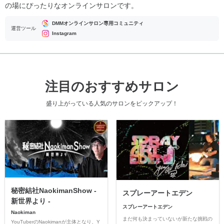
の場にぴったりなオンラインサロンです。
DMMオンラインサロン専用コミュニティ
運営ツール
Instagram
注目のおすすめサロン
盛り上がっている人気のサロンをピックアップ！
秘密結社NaokimanShow -
スプレーアートエデン
新世界より -
スプレーアートエデン
Naokiman
まだ何も決まっていないが新たな挑戦の
YouTuberのNaokimanが主体となり、Y