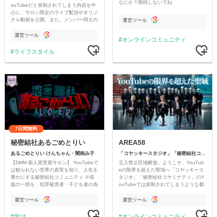
なにか？期待しないでね
ouTubeだと規制されてしまう内容を中
心に、サロン限定のライブ配信やオリジ
ナル動画を公開。また、メンバー同士の
運営ツール
情報交換や交流の場としても楽しんでい
ただいています。
運営ツール
オンラインコミュニティ
ライフスタイル
7日間無料
秘密結社あるごめとりい
AREA58
あるごめとりい けんちゃん・闇病み子
「コヤッキースタジオ」「秘密結社コヤミナティ」
【DMM 新人賞受賞サロン】 YouTubeで
立入禁止区域解放。ようこそ、YouTub
は観られない世界の真実を知り、人生を
eの限界を超えた聖域へ「コヤッキース
豊かにする秘密結社コミュニティ ※収
タジオ」「秘密結社コヤミナティ」のY
益の一部を、犯罪被害者・子ども達の為
ouTubeでは規制されてしまうような都
のチャリティーに寄付させていただきま
市伝説を中心にオリジナルコンテンツを
す
公開。
運営ツール
運営ツール
学び
オンラインコミュニティ