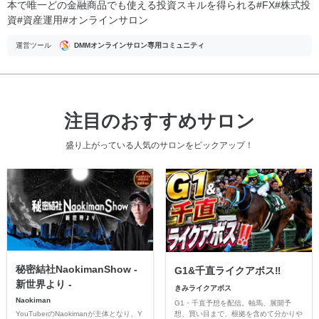
本で唯一どの金融商品でも使える投資スキルを得られる#FX#株式投
資#資産運用#オンラインサロン
運営ツール
DMMオンラインサロン専用コミュニティ
注目のおすすめサロン
盛り上がっている人気のサロンをピックアップ！
秘密結社NaokimanShow -
G1&千直ライクアボス‼️
新世界より -
きみライクアボス
Naokiman
G1・千直予想を配信。軸馬、展開予
YouTuberのNaokimanが主体となり、Y
想、買い目まで、根拠を含めて分かりや