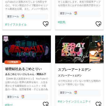
ouTubeだと規制されてしまう内容を中
すくお届けします。本気で回収率アップ
心に、サロン限定のライブ配信やオリジ
を目指す方におすすめの競馬予想サロン
ナル動画を公開。また、メンバー同士の
です。
情報交換や交流の場としても楽しんでい
運営ツール
ただいています。
運営ツール
競馬
ライフスタイル
7日間無料
秘密結社あるごめとりい
スプレーアートエデン
あるごめとりい けんちゃん・闇病み子
スプレーアートエデン
【DMM 新人賞受賞サロン】 YouTubeで
まだ何も決まっていないが新たな挑戦の
は観られない世界の真実を知り、人生を
なにか？期待しないでね
豊かにする秘密結社コミュニティ ※収
益の一部を、犯罪被害者・子ども達の為
運営ツール
のチャリティーに寄付させていただきま
す
運営ツール
オンラインコミュニティ
学び