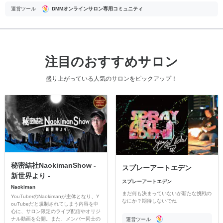
運営ツール
DMMオンラインサロン専用コミュニティ
注目のおすすめサロン
盛り上がっている人気のサロンをピックアップ！
秘密結社NaokimanShow -
スプレーアートエデン
新世界より -
スプレーアートエデン
Naokiman
まだ何も決まっていないが新たな挑戦の
YouTuberのNaokimanが主体となり、Y
なにか？期待しないでね
ouTubeだと規制されてしまう内容を中
心に、サロン限定のライブ配信やオリジ
ナル動画を公開。また、メンバー同士の
運営ツール