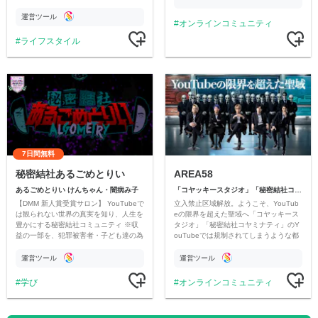
情報交換や交流の場としても楽しんでい
ただいています。
運営ツール
オンラインコミュニティ
ライフスタイル
7日間無料
秘密結社あるごめとりい
AREA58
あるごめとりい けんちゃん・闇病み子
「コヤッキースタジオ」「秘密結社コヤミナティ」
【DMM 新人賞受賞サロン】 YouTubeで
立入禁止区域解放。ようこそ、YouTub
は観られない世界の真実を知り、人生を
eの限界を超えた聖域へ「コヤッキース
豊かにする秘密結社コミュニティ ※収
タジオ」「秘密結社コヤミナティ」のY
益の一部を、犯罪被害者・子ども達の為
ouTubeでは規制されてしまうような都
のチャリティーに寄付させていただきま
市伝説を中心にオリジナルコンテンツを
す
公開。
運営ツール
運営ツール
学び
オンラインコミュニティ