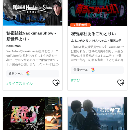
7日間無料
秘密結社NaokimanShow -
秘密結社あるごめとりい
新世界より -
あるごめとりい けんちゃん・闇病み子
Naokiman
【DMM 新人賞受賞サロン】 YouTubeで
YouTuberのNaokimanが主体となり、Y
は観られない世界の真実を知り、人生を
ouTubeだと規制されてしまう内容を中
豊かにする秘密結社コミュニティ ※収
心に、サロン限定のライブ配信やオリジ
益の一部を、犯罪被害者・子ども達の為
ナル動画を公開。また、メンバー同士の
のチャリティーに寄付させていただきま
情報交換や交流の場としても楽しんでい
す
運営ツール
ただいています。
運営ツール
学び
ライフスタイル