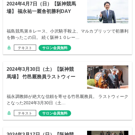
2024年4月7日（日）【阪神競馬
場】 福永祐一厩舎初勝利DAY
福島競馬第８レース、小沢騎手鞍上、マルカブリッツで初勝利
を飾ったこの日。 続く阪神１０レー…
テキスト
サロン会員無料
2024年3月30日（土）【阪神競
馬場】 竹邑厩務員ラストウィー
ク
福永調教師が絶大な信頼を寄せる竹邑厩務員。 ラストウィーク
となった2024年3月30日（土…
テキスト
サロン会員無料
2024年3月17日（日）【阪神競