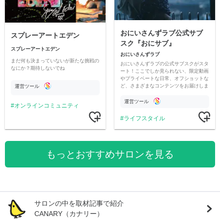
おにいさんずラブ公式サブ
スプレーアートエデン
スク『おにサブ』
スプレーアートエデン
おにいさんずラブ
まだ何も決まっていないが新たな挑戦の
おにいさんずラブの公式サブスクがスタ
なにか？期待しないでね
ート！ここでしか見られない、限定動画
やプライベートな日常、オフショットな
ど、さまざまなコンテンツをお届けしま
運営ツール
す。
運営ツール
オンラインコミュニティ
ライフスタイル
もっとおすすめサロンを見る
サロンの中を取材記事で紹介
CANARY（カナリー）