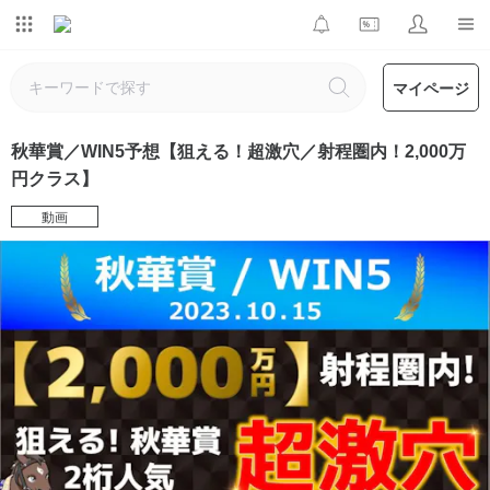
マイページ
秋華賞／WIN5予想【狙える！超激穴／射程圏内！2,000万
円クラス】
動画