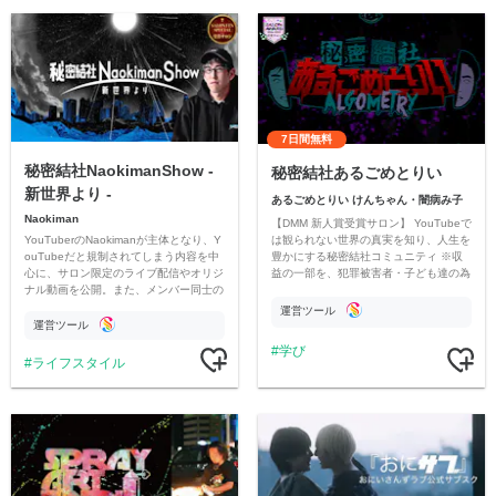
7日間無料
秘密結社NaokimanShow -
秘密結社あるごめとりい
新世界より -
あるごめとりい けんちゃん・闇病み子
Naokiman
【DMM 新人賞受賞サロン】 YouTubeで
YouTuberのNaokimanが主体となり、Y
は観られない世界の真実を知り、人生を
ouTubeだと規制されてしまう内容を中
豊かにする秘密結社コミュニティ ※収
心に、サロン限定のライブ配信やオリジ
益の一部を、犯罪被害者・子ども達の為
ナル動画を公開。また、メンバー同士の
のチャリティーに寄付させていただきま
情報交換や交流の場としても楽しんでい
す
運営ツール
ただいています。
運営ツール
学び
ライフスタイル