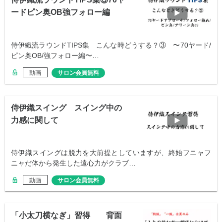
ードピン奥OB強フォロー編
侍伊織流ラウンドTIPS集 こんな時どうする？③ 〜70ヤード/
ピン奥OB/強フォロー編〜…
動画
サロン会員無料
侍伊織スイング スイング中の
力感に関して
侍伊織スイングは脱力を大前提としていますが、終始フニャフ
ニャだ体から発生した遠心力がクラブ…
動画
サロン会員無料
「小太刀横なぎ」習得 背面