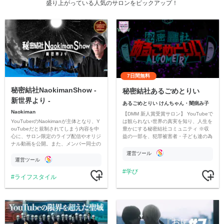
盛り上がっている人気のサロンをピックアップ！
7日間無料
秘密結社NaokimanShow -
秘密結社あるごめとりい
新世界より -
あるごめとりい けんちゃん・闇病み子
Naokiman
【DMM 新人賞受賞サロン】 YouTubeで
YouTuberのNaokimanが主体となり、Y
は観られない世界の真実を知り、人生を
ouTubeだと規制されてしまう内容を中
豊かにする秘密結社コミュニティ ※収
心に、サロン限定のライブ配信やオリジ
益の一部を、犯罪被害者・子ども達の為
ナル動画を公開。また、メンバー同士の
のチャリティーに寄付させていただきま
情報交換や交流の場としても楽しんでい
す
運営ツール
ただいています。
運営ツール
学び
ライフスタイル