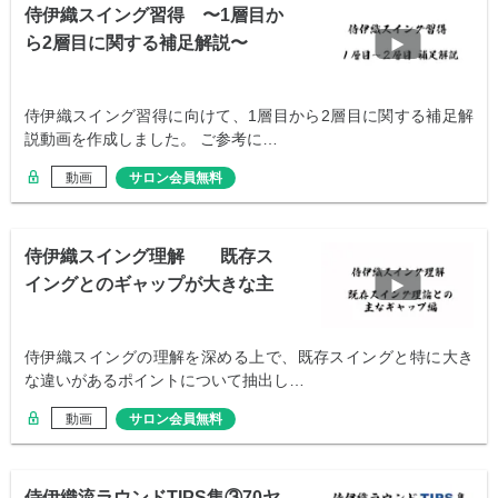
侍伊織スイング習得 〜1層目か
ら2層目に関する補足解説〜
侍伊織スイング習得に向けて、1層目から2層目に関する補足解
説動画を作成しました。 ご参考に…
動画
サロン会員無料
侍伊織スイング理解 既存ス
イングとのギャップが大きな主
なポイント整理
侍伊織スイングの理解を深める上で、既存スイングと特に大き
な違いがあるポイントについて抽出し…
動画
サロン会員無料
侍伊織流ラウンドTIPS集③70ヤ