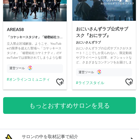
おにいさんずラブ公式サブ
AREA58
スク『おにサブ』
「コヤッキースタジオ」「秘密結社コヤミナティ」
おにいさんずラブ
立入禁止区域解放。ようこそ、YouTub
おにいさんずラブの公式サブスクがスタ
eの限界を超えた聖域へ「コヤッキース
ート！ここでしか見られない、限定動画
タジオ」「秘密結社コヤミナティ」のY
やプライベートな日常、オフショットな
ouTubeでは規制されてしまうような都
ど、さまざまなコンテンツをお届けしま
市伝説を中心にオリジナルコンテンツを
す。
公開。
運営ツール
運営ツール
オンラインコミュニティ
ライフスタイル
もっとおすすめサロンを見る
サロンの中を取材記事で紹介