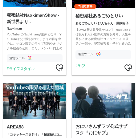
7日間無料
秘密結社NaokimanShow -
秘密結社あるごめとりい
新世界より -
あるごめとりい けんちゃん・闇病み子
Naokiman
【DMM 新人賞受賞サロン】 YouTubeで
YouTuberのNaokimanが主体となり、Y
は観られない世界の真実を知り、人生を
ouTubeだと規制されてしまう内容を中
豊かにする秘密結社コミュニティ ※収
心に、サロン限定のライブ配信やオリジ
益の一部を、犯罪被害者・子ども達の為
ナル動画を公開。また、メンバー同士の
のチャリティーに寄付させていただきま
情報交換や交流の場としても楽しんでい
す
運営ツール
ただいています。
運営ツール
学び
ライフスタイル
おにいさんずラブ公式サブ
AREA58
スク『おにサブ』
「コヤッキースタジオ」「秘密結社コヤミナティ」