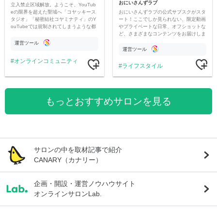
おにいさんずラブ
立入禁止区域解放。ようこそ、YouTub
おにいさんずラブの公式サブスクがスタ
eの限界を超えた聖域へ「コヤッキース
ート！ここでしか見られない、限定動画
タジオ」「秘密結社コヤミナティ」のY
やプライベートな日常、オフショットな
ouTubeでは規制されてしまうような都
ど、さまざまなコンテンツをお届けしま
市伝説を中心にオリジナルコンテンツを
す。
公開。
運営ツール
運営ツール
オンラインコミュニティ
ライフスタイル
もっとおすすめサロンを見る
サロンの中を取材記事で紹介
CANARY（カナリー）
企画・開設・運営ノウハウサイト
オンラインサロンLab.